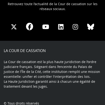
Retrouvez toute l’actualité de la Cour de cassation sur les
réseaux sociaux.
Share
Share
Share
Share
Sha
Share
on
on
on
on
on
on
Facebook
X
Youtube
LinkedIn
Instagram
Blue
play
LA COUR DE CASSATION
La Cour de cassation est la plus haute juridiction de l’ordre
judiciaire français. Siégeant dans l’enceinte du Palais de
justice de l'Île de la Cité, cette institution remplit une mission
essentielle: unifier et contrôler l'interprétation des lois.
La Haute Juridiction garantit ainsi à chacun une égalité de
traitement devant les juges.
© Tous droits réservés