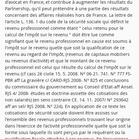
d'avocat en France, et contribue à augmenter les résultats du
Partnership, qu'il peut prétendre à une partie des résultats
concernant des affaires réalisées hors de France. La lettre de
l'article L. 136. 1 du code de la sécurité sociale qui définit le
revenu professionnel comme étant " celui retenu pour le
calcul de l'impôt sur le revenu " doit être lue comme
signifiant que le revenu professionnel en cause est soumis à
l'impôt sur le revenu quelle que soit la qualification de ce
revenu au regard de l'impôt, (revenus de capitaux mobiliers
ou revenus d'activité) et que le montant de ce revenu
professionnel est celui qui résulte du calcul de l'impôt sur le
revenu (cf cass 2è civile 15. 5. 2008. N° 06-21. 741. N° 777 FS-
PBR aff La gravière c/ CARD-RJS 2008- N° 825 et conclusions
du commissaire du gouvernement au Conseil d'Etat-aff Ansel.
RJS 4/ 2008- études et doctrine-assiette des cotisations des
non salariés) (en sens contraire CE. 14. 11. 2007/ N° 293642
aff an sel/ RJS 2008. N° 224). En application de ce texte les
cotisations de sécurité sociale doivent être assises sur
l'ensemble des revenus professionnels trouvant leur origine
dans l'exercice de l'activité professionnelle quelle que soit la
forme sous laquelle ils sont perçus par le requérant ou la
qualification fiscale attachée à ces revenus. En l'occurrence