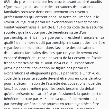
635-1 du présent code par les assurés ayant adhéré auxdits
régimes... " ; que l'assiette des cotisations d'allocations
familiales recouvre donc exclusivement les revenus
professionnels qui entrent dans l'assiette de l'impôt sur le
revenu ou figurent parmi les exonérations et allégements
limitativement visés à l'article L. 131-6 du code de la sécurité
sociale ; que la quote-part de bénéfices issue d'un
partnership américain, perçue par un résident français en sa
qualité de membre dudit partnership, ne saurait dès lors être
regardée comme entrant dans l'assiette des cotisations
d'allocations familiales dès lors que ce type de revenu est
exonéré d'impôt en France en vertu de la Convention fiscale
franco-américaine du 31 août 1994 et que l'exonération
prévue par cette convention ne figure pas parmi les
exonérations et allégements prévus par l'article L. 131-6 du
code de la sécurité sociale devant être pris en considération
pour la détermination de l'assiette des cotisations ; que dès
lors, à supposer même pour les seuls besoins du débat
qu'elle présente un caractère professionnel, la quote-part de
bénéfices perçue par M. X... en sa qualité de membre du
partnership américain ne pouvait en toute hypothèse être
assujettie aux cotisations d'allocations familiales ; qu'en