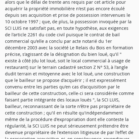
alors que le délai de trente ans requis par cet article pour
acquérir la propriété immobilière n'est pas encore écoulé
depuis ses acquisition et prise de possession intervenues le
10 octobre 1997 ; que, de plus, la possession invoquée par la
SCI LUIS ne satisfait pas, en toute hypothèse, aux exigences
de l'article 2261 du code civil puisque le contrat de bail
commercial qu'elle a conclu par acte notarié du 1er
décembre 2003 avec la société Le Relais du Bois en formation
précise, s'agissant de la désignation du bien loué, qu'il "
existe à côté (du lot loué, soit le local commercial à usage de
restaurant) sur le terrain cadastré section Z N° 53, à l'angle
dudit terrain et mitoyenne avec le lot loué, une construction
que le bailleur se propose d'acquérir ; il est expressément
convenu entre les parties qu'en cas d'acquisition par le
bailleur de cette construction, celle-ci sera considérée comme
faisant partie intégrante des locaux loués ", la SCI LUIS,
bailleur, reconnaissant de la sorte n'être pas propriétaire de
cette construction ; qu'il en résulte qu'indépendamment
même de la procédure d'expropriation dont elle conteste la
régularité, la SCI LUIS ne peut sérieusement prétendre être
devenue propriétaire de l'extension litigieuse de par l'effet de
la prescription acquisitive, ni, en conséquence, revendiquer