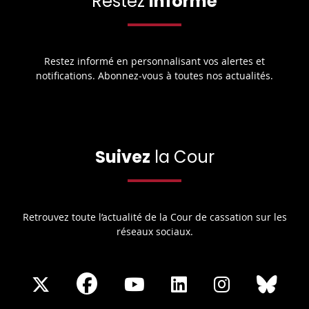
Restez
informé
Restez informé en personnalisant vos alertes et
notifications. Abonnez-vous à toutes nos actualités.
Suivez
la Cour
Retrouvez toute l’actualité de la Cour de cassation sur les
réseaux sociaux.
Share
Share
Share
Share
Sha
Share
on
on
on
on
on
on