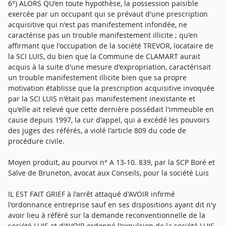
6°) ALORS QU'en toute hypothèse, la possession paisible
exercée par un occupant qui se prévaut d'une prescription
acquisitive qui n'est pas manifestement infondée, ne
caractérise pas un trouble manifestement illicite ; qu'en
affirmant que l'occupation de la société TREVOR, locataire de
la SCI LUIS, du bien que la Commune de CLAMART aurait
acquis à la suite d'une mesure d'expropriation, caractérisait
un trouble manifestement illicite bien que sa propre
motivation établisse que la prescription acquisitive invoquée
par la SCI LUIS n'était pas manifestement inexistante et
qu'elle ait relevé que cette dernière possédait l'immeuble en
cause depuis 1997, la cur d'appel, qui a excédé les pouvoirs
des juges des référés, a violé l'article 809 du code de
procédure civile.
Moyen produit, au pourvoi n° A 13-10. 839, par la SCP Boré et
Salve de Bruneton, avocat aux Conseils, pour la société Luis
IL EST FAIT GRIEF à l'arrêt attaqué d'AVOIR infirmé
l'ordonnance entreprise sauf en ses dispositions ayant dit n'y
avoir lieu à référé sur la demande reconventionnelle de la
société LUIS et d'AVOIR ordonné l'expulsion de la société LUIS,