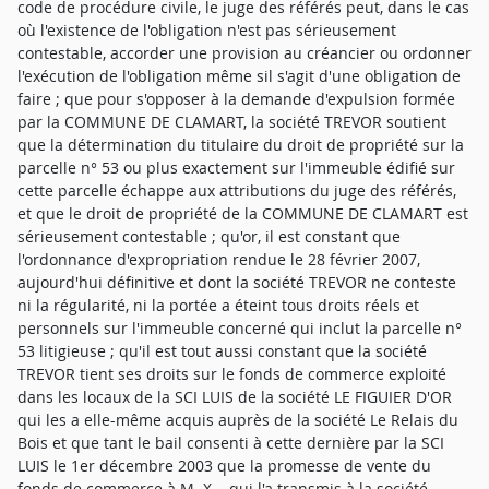
code de procédure civile, le juge des référés peut, dans le cas
où l'existence de l'obligation n'est pas sérieusement
contestable, accorder une provision au créancier ou ordonner
l'exécution de l'obligation même sil s'agit d'une obligation de
faire ; que pour s'opposer à la demande d'expulsion formée
par la COMMUNE DE CLAMART, la société TREVOR soutient
que la détermination du titulaire du droit de propriété sur la
parcelle n° 53 ou plus exactement sur l'immeuble édifié sur
cette parcelle échappe aux attributions du juge des référés,
et que le droit de propriété de la COMMUNE DE CLAMART est
sérieusement contestable ; qu'or, il est constant que
l'ordonnance d'expropriation rendue le 28 février 2007,
aujourd'hui définitive et dont la société TREVOR ne conteste
ni la régularité, ni la portée a éteint tous droits réels et
personnels sur l'immeuble concerné qui inclut la parcelle n°
53 litigieuse ; qu'il est tout aussi constant que la société
TREVOR tient ses droits sur le fonds de commerce exploité
dans les locaux de la SCI LUIS de la société LE FIGUIER D'OR
qui les a elle-même acquis auprès de la société Le Relais du
Bois et que tant le bail consenti à cette dernière par la SCI
LUIS le 1er décembre 2003 que la promesse de vente du
fonds de commerce à M. X... qui l'a transmis à la société