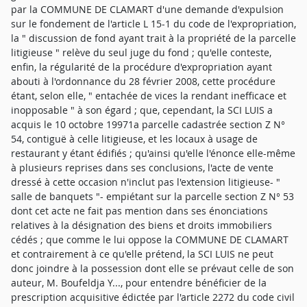
par la COMMUNE DE CLAMART d'une demande d'expulsion
sur le fondement de l'article L 15-1 du code de l'expropriation,
la " discussion de fond ayant trait à la propriété de la parcelle
litigieuse " relève du seul juge du fond ; qu'elle conteste,
enfin, la régularité de la procédure d'expropriation ayant
abouti à l'ordonnance du 28 février 2008, cette procédure
étant, selon elle, " entachée de vices la rendant inefficace et
inopposable " à son égard ; que, cependant, la SCI LUIS a
acquis le 10 octobre 19971a parcelle cadastrée section Z N°
54, contiguë à celle litigieuse, et les locaux à usage de
restaurant y étant édifiés ; qu'ainsi qu'elle l'énonce elle-même
à plusieurs reprises dans ses conclusions, l'acte de vente
dressé à cette occasion n'inclut pas l'extension litigieuse- "
salle de banquets "- empiétant sur la parcelle section Z N° 53
dont cet acte ne fait pas mention dans ses énonciations
relatives à la désignation des biens et droits immobiliers
cédés ; que comme le lui oppose la COMMUNE DE CLAMART
et contrairement à ce qu'elle prétend, la SCI LUIS ne peut
donc joindre à la possession dont elle se prévaut celle de son
auteur, M. Boufeldja Y..., pour entendre bénéficier de la
prescription acquisitive édictée par l'article 2272 du code civil