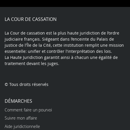
Facebook
X
Youtube
LinkedIn
Instagram
Blue
play
LA COUR DE CASSATION
La Cour de cassation est la plus haute juridiction de l’ordre
judiciaire français. Siégeant dans l’enceinte du Palais de
justice de l'Île de la Cité, cette institution remplit une mission
essentielle: unifier et contrôler l'interprétation des lois.
La Haute Juridiction garantit ainsi à chacun une égalité de
traitement devant les juges.
© Tous droits réservés
DÉMARCHES
Comment faire un pourvoi
Suivre mon affaire
Aide juridictionnelle