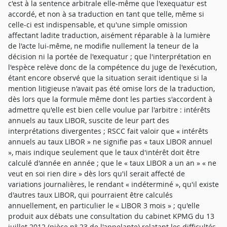
c'est à la sentence arbitrale elle-même que l'exequatur est
accordé, et non à sa traduction en tant que telle, même si
celle-ci est indispensable, et qu'une simple omission
affectant ladite traduction, aisément réparable à la lumière
de l'acte lui-même, ne modifie nullement la teneur de la
décision ni la portée de l'exequatur ; que l'interprétation en
l'espèce relève donc de la compétence du juge de l'exécution,
étant encore observé que la situation serait identique si la
mention litigieuse n'avait pas été omise lors de la traduction,
dès lors que la formule même dont les parties s'accordent à
admettre qu'elle est bien celle voulue par l'arbitre : intérêts
annuels au taux LIBOR, suscite de leur part des
interprétations divergentes ; RSCC fait valoir que « intérêts
annuels au taux LIBOR » ne signifie pas « taux LIBOR annuel
», mais indique seulement que le taux d'intérêt doit être
calculé d'année en année ; que le « taux LIBOR a un an » « ne
veut en soi rien dire » dès lors qu'il serait affecté de
variations journalières, le rendant « indéterminé », qu'il existe
d'autres taux LIBOR, qui pourraient être calculés
annuellement, en particulier le « LIBOR 3 mois » ; qu'elle
produit aux débats une consultation du cabinet KPMG du 13
juillet 2012 (pièce n° 23 de l'appelante) relatant les difficultés