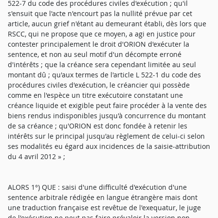
522-7 du code des procédures civiles d'exécution ; qu'il
s'ensuit que l'acte n'encourt pas la nullité prévue par cet
article, aucun grief n'étant au demeurant établi, dès lors que
RSCC, qui ne propose que ce moyen, a agi en justice pour
contester principalement le droit d'ORION d'exécuter la
sentence, et non au seul motif d'un décompte erroné
d'intérêts ; que la créance sera cependant limitée au seul
montant dû ; qu'aux termes de l'article L 522-1 du code des
procédures civiles d'exécution, le créancier qui possède
comme en l'espèce un titre exécutoire constatant une
créance liquide et exigible peut faire procéder à la vente des
biens rendus indisponibles jusqu'à concurrence du montant
de sa créance ; qu'ORION est donc fondée à retenir les
intérêts sur le principal jusqu'au règlement de celui-ci selon
ses modalités eu égard aux incidences de la saisie-attribution
du 4 avril 2012 » ;
ALORS 1°) QUE : saisi d'une difficulté d'exécution d'une
sentence arbitrale rédigée en langue étrangère mais dont
une traduction française est revêtue de l'exequatur, le juge
de l'exécution ne peut pas faire prévaloir la version non