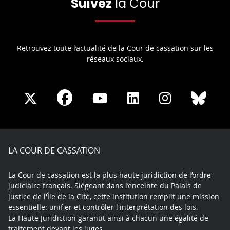
Suivez
la Cour
Retrouvez toute l’actualité de la Cour de cassation sur les
réseaux sociaux.
Share
Share
Share
Share
Sha
Share
on
on
on
on
on
on
Facebook
X
Youtube
LinkedIn
Instagram
Blue
play
LA COUR DE CASSATION
La Cour de cassation est la plus haute juridiction de l’ordre
judiciaire français. Siégeant dans l’enceinte du Palais de
justice de l'Île de la Cité, cette institution remplit une mission
essentielle: unifier et contrôler l'interprétation des lois.
La Haute Juridiction garantit ainsi à chacun une égalité de
traitement devant les juges.