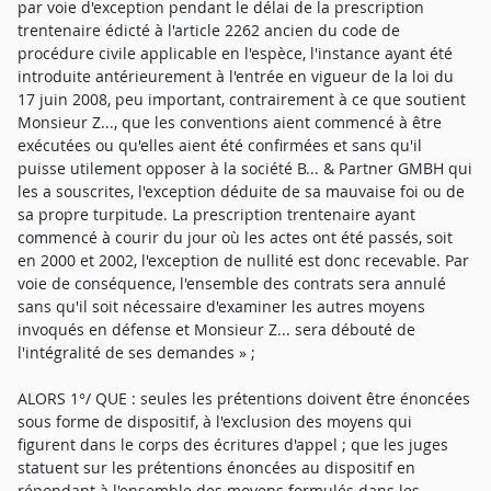
par voie d'exception pendant le délai de la prescription
trentenaire édicté à l'article 2262 ancien du code de
procédure civile applicable en l'espèce, l'instance ayant été
introduite antérieurement à l'entrée en vigueur de la loi du
17 juin 2008, peu important, contrairement à ce que soutient
Monsieur Z..., que les conventions aient commencé à être
exécutées ou qu'elles aient été confirmées et sans qu'il
puisse utilement opposer à la société B... & Partner GMBH qui
les a souscrites, l'exception déduite de sa mauvaise foi ou de
sa propre turpitude. La prescription trentenaire ayant
commencé à courir du jour où les actes ont été passés, soit
en 2000 et 2002, l'exception de nullité est donc recevable. Par
voie de conséquence, l'ensemble des contrats sera annulé
sans qu'il soit nécessaire d'examiner les autres moyens
invoqués en défense et Monsieur Z... sera débouté de
l'intégralité de ses demandes » ;
ALORS 1°/ QUE : seules les prétentions doivent être énoncées
sous forme de dispositif, à l'exclusion des moyens qui
figurent dans le corps des écritures d'appel ; que les juges
statuent sur les prétentions énoncées au dispositif en
répondant à l'ensemble des moyens formulés dans les