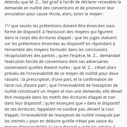
Attendu que M. Z... fait grief à l'arrêt de déclarer recevable la
demande en nullité des conventions et de prononcer leur
annulation pour cause illicite, alors, selon le moyen :
1°/ que seules les prétentions doivent être énoncées sous
forme de dispositif, à l'exclusion des moyens qui figurent
dans le corps des écritures d'appel ; que les juges statuent
sur les prétentions énoncées au dispositif en répondant à
l'ensemble des moyens formulés dans les conclusions
récapitulatives des parties ; qu'en l'espèce, M. Z... demandait
l'exécution forcée de conventions dont ses adversaires
soutenaient qu'elles étaient nulles ; que M. Z... s'était alors
prévalu de l'irrecevabilité de ce moyen de nullité pour deux
raisons : la prescription, d'une part, et la confirmation de
l'acte nul, d'autre part ; que l'irrecevabilité de l'exception de
nullité constituant un moyen et non une demande, elle devait
être invoquée dans les motifs des écritures d'appel et non
dans leur dispositif ; qu'en énonçant que « dans le dispositif
de ses écritures, l'appelant ne soulève pas, devant la cour
d'appel, l'irrecevabilité de l'exception de nullité invoquée par
les intimés » pour en déduire qu'elle n'était pas saisie du
moyen d'irrecevabilité, la cour d'appel a violé les articles 4,