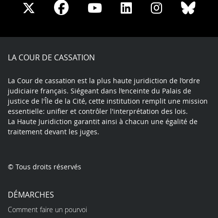
Share
Share
Share
Share
Sha
Share
on
on
on
on
on
on
Facebook
X
Youtube
LinkedIn
Instagram
Blue
play
LA COUR DE CASSATION
La Cour de cassation est la plus haute juridiction de l’ordre
judiciaire français. Siégeant dans l’enceinte du Palais de
justice de l'Île de la Cité, cette institution remplit une mission
essentielle: unifier et contrôler l'interprétation des lois.
La Haute Juridiction garantit ainsi à chacun une égalité de
traitement devant les juges.
© Tous droits réservés
DÉMARCHES
Comment faire un pourvoi