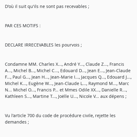
D'où il suit qu'ils ne sont pas recevables ;
PAR CES MOTIFS :
DECLARE IRRECEVABLES les pourvois ;
Condamne MM. Charles X..., André Y..., Claude Z..., Francis
A..., Michel B..., Michel C..., Edouard D..., Jean E..., Jean-Claude
F..., Paul G..., Jean H..., Jean-Marie I..., Jacques Q..., Edouard J...,
Michel K..., Eugène W..., Jean-Claude L..., Raymond M..., Marc
N... Michel O..., Francis P... et Mmes Odile XX..., Danielle R...,
Kathleen S..., Martine T..., Joëlle U..., Nicole V... aux dépens ;
Vu l'article 700 du code de procédure civile, rejette les
demandes ;