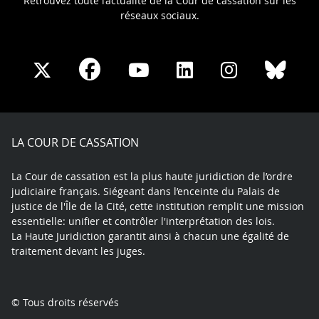
Retrouvez toute l’actualité de la Cour de cassation sur les
réseaux sociaux.
Share
Share
Share
Share
Sha
Share
on
on
on
on
on
on
Facebook
X
Youtube
LinkedIn
Instagram
Blue
play
LA COUR DE CASSATION
La Cour de cassation est la plus haute juridiction de l’ordre
judiciaire français. Siégeant dans l’enceinte du Palais de
justice de l'Île de la Cité, cette institution remplit une mission
essentielle: unifier et contrôler l'interprétation des lois.
La Haute Juridiction garantit ainsi à chacun une égalité de
traitement devant les juges.
© Tous droits réservés