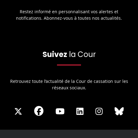
Restez informé en personnalisant vos alertes et
notifications. Abonnez-vous à toutes nos actualités.
Suivez
la Cour
Retrouvez toute l’actualité de la Cour de cassation sur les
réseaux sociaux.
Share
Share
Share
Share
Sha
Share
on
on
on
on
on
on
Facebook
X
Youtube
LinkedIn
Instagram
Blue