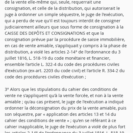
de la vente elle-même qui, seule, requerrait une
consignation, et celle de la distribution, qui autoriserait le
juge à ordonner un simple séquestre, le juge de l'exécution,
qui a perdu de vue qu'il est toujours interdit de consigner
judiciairement ailleurs que sous forme de consignation à la
CAISSE DES DEPÔTS ET CONSIGNATIONS et que la
consignation prévue par la procédure de saisie immobilière,
en cas de vente amiable, s'appliquait y compris à la phase de
distribution, a violé les articles 2-14° de l'ordonnance du 3
juillet 1816, L. 518-19 du code monétaire et financier,
ensemble l'article L. 322-4 du code des procédures civiles
d'exécution (ex-art. 2203 du code civil) et l'article R. 334-2 du
code des procédures civiles d'exécution ;
3° Alors que les stipulations du cahier des conditions de
vente ne s'appliquent qu'à la vente forcée, et non à la vente
amiable ; qu'au cas présent, le juge de l'exécution a indiqué
ordonner la déconsignation du prix de la vente amiable, puis
son séquestre, par « application des articles 13 et 14 du
cahier des conditions de vente » ; qu'en se référant à ce
cahier inapplicable, le juge de l'exécution a violé de plus fort
les articles 2-14° de l'ordonnance du 3 juillet 1816, L. 518-19