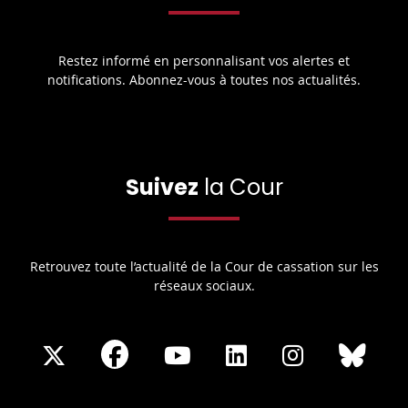
Restez informé en personnalisant vos alertes et
notifications. Abonnez-vous à toutes nos actualités.
Suivez
la Cour
Retrouvez toute l’actualité de la Cour de cassation sur les
réseaux sociaux.
Share
Share
Share
Share
Sha
Share
on
on
on
on
on
on
Facebook