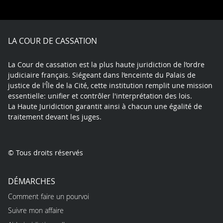
on
on
on
on
on
on
Facebook
X
Youtube
LinkedIn
Instagram
Blue
play
LA COUR DE CASSATION
La Cour de cassation est la plus haute juridiction de l’ordre
judiciaire français. Siégeant dans l’enceinte du Palais de
justice de l'Île de la Cité, cette institution remplit une mission
essentielle: unifier et contrôler l'interprétation des lois.
La Haute Juridiction garantit ainsi à chacun une égalité de
traitement devant les juges.
© Tous droits réservés
DÉMARCHES
Comment faire un pourvoi
Suivre mon affaire