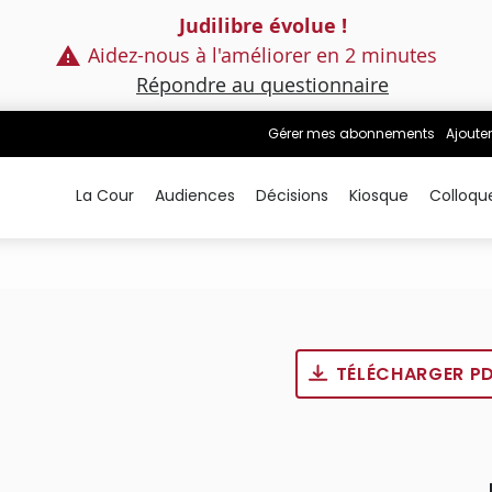
Judilibre évolue !
Aidez-nous à l'améliorer en 2 minutes
Répondre au questionnaire
Gérer mes abonnements
Ajouter
La Cour
Audiences
Décisions
Kiosque
Colloqu
TÉLÉCHARGER P