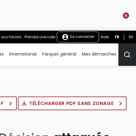
Se connecter
 aux favoris
Prendre une note
Aide
FR
EN
es
International
Parquet général
Mes démarches
Rech
DF
TÉLÉCHARGER PDF SANS ZONAGE