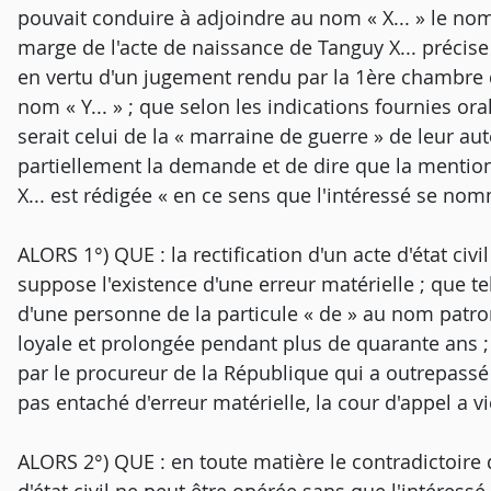
pouvait conduire à adjoindre au nom « X... » le nom 
marge de l'acte de naissance de Tanguy X... précise 
en vertu d'un jugement rendu par la 1ère chambre du t
nom « Y... » ; que selon les indications fournies or
serait celui de la « marraine de guerre » de leur aut
partiellement la demande et de dire que la mentio
X... est rédigée « en ce sens que l'intéressé se nomm
ALORS 1°) QUE : la rectification d'un acte d'état civi
suppose l'existence d'une erreur matérielle ; que tel
d'une personne de la particule « de » au nom patro
loyale et prolongée pendant plus de quarante ans ; 
par le procureur de la République qui a outrepassé s
pas entaché d'erreur matérielle, la cour d'appel a vio
ALORS 2°) QUE : en toute matière le contradictoire do