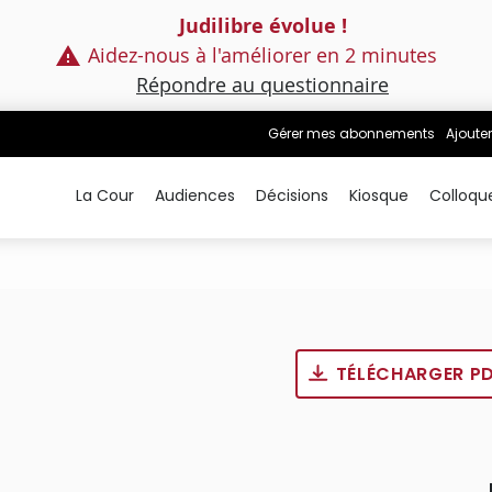
Judilibre évolue !
Aidez-nous à l'améliorer en 2 minutes
Répondre au questionnaire
Gérer mes abonnements
Ajouter
La Cour
Audiences
Décisions
Kiosque
Colloqu
TÉLÉCHARGER P