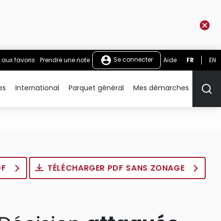
Se connecter
 aux favoris
Prendre une note
Aide
FR
EN
es
International
Parquet général
Mes démarches
Rech
DF
TÉLÉCHARGER PDF SANS ZONAGE