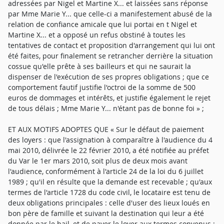
adressées par Nigel et Martine X... et laissées sans réponse
par Mme Marie Y... que celle-ci a manifestement abusé de la
relation de confiance amicale que lui portai en t Nigel et
Martine X... et a opposé un refus obstiné à toutes les
tentatives de contact et proposition d'arrangement qui lui ont
été faites, pour finalement se retrancher derrière la situation
cossue qu'elle prête à ses bailleurs et qui ne saurait la
dispenser de l'exécution de ses propres obligations ; que ce
comportement fautif justifie l'octroi de la somme de 500
euros de dommages et intérêts, et justifie également le rejet
de tous délais ; Mme Marie Y... n'étant pas de bonne foi » ;
ET AUX MOTIFS ADOPTES QUE « Sur le défaut de paiement
des loyers : que l'assignation à comparaître à l'audience du 4
mai 2010, délivrée le 22 février 2010, a été notifiée au préfet
du Var le 1er mars 2010, soit plus de deux mois avant
l'audience, conformément à l'article 24 de la loi du 6 juillet
1989 ; qu'il en résulte que la demande est recevable ; qu'aux
termes de l'article 1728 du code civil, le locataire est tenu de
deux obligations principales : celle d'user des lieux loués en
bon père de famille et suivant la destination qui leur a été
donnée par le bail, et de payer le loyer aux termes convenus ;