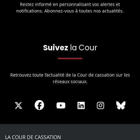
Restez informé en personnalisant vos alertes et
notifications. Abonnez-vous à toutes nos actualités.
Suivez
la Cour
Retrouvez toute l’actualité de la Cour de cassation sur les
réseaux sociaux.
Share
Share
Share
Share
Sha
Share
on
on
on
on
on
on
Facebook
X
Youtube
LinkedIn
Instagram
Blue
play
LA COUR DE CASSATION