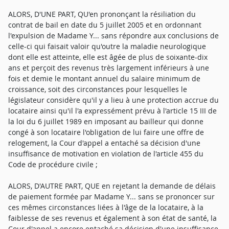
ALORS, D'UNE PART, QU'en prononçant la résiliation du
contrat de bail en date du 5 juillet 2005 et en ordonnant
l'expulsion de Madame Y... sans répondre aux conclusions de
celle-ci qui faisait valoir qu'outre la maladie neurologique
dont elle est atteinte, elle est âgée de plus de soixante-dix
ans et perçoit des revenus très largement inférieurs à une
fois et demie le montant annuel du salaire minimum de
croissance, soit des circonstances pour lesquelles le
législateur considère qu'il y a lieu à une protection accrue du
locataire ainsi qu'il l'a expressément prévu à l'article 15 III de
la loi du 6 juillet 1989 en imposant au bailleur qui donne
congé à son locataire l'obligation de lui faire une offre de
relogement, la Cour d'appel a entaché sa décision d'une
insuffisance de motivation en violation de l'article 455 du
Code de procédure civile ;
ALORS, D'AUTRE PART, QUE en rejetant la demande de délais
de paiement formée par Madame Y... sans se prononcer sur
ces mêmes circonstances liées à l'âge de la locataire, à la
faiblesse de ses revenus et également à son état de santé, la
Cour d'appel a encore entaché sa décision d'une insuffisance