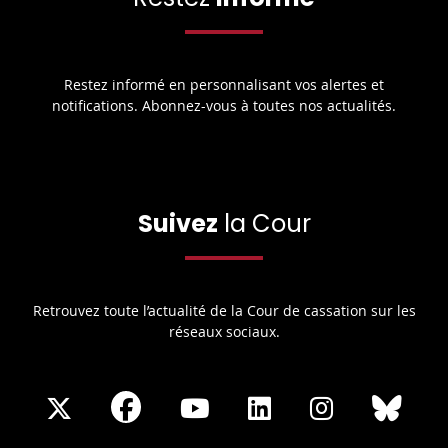
Restez informé en personnalisant vos alertes et
notifications. Abonnez-vous à toutes nos actualités.
Suivez
la Cour
Retrouvez toute l’actualité de la Cour de cassation sur les
réseaux sociaux.
Share
Share
Share
Share
Sha
Share
on
on
on
on
on
on