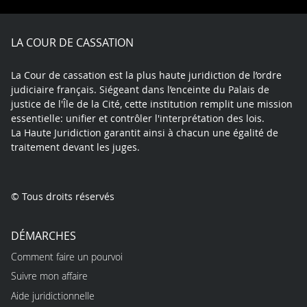
Facebook
X
Youtube
LinkedIn
Instagram
Blue
play
LA COUR DE CASSATION
La Cour de cassation est la plus haute juridiction de l’ordre
judiciaire français. Siégeant dans l’enceinte du Palais de
justice de l'Île de la Cité, cette institution remplit une mission
essentielle: unifier et contrôler l'interprétation des lois.
La Haute Juridiction garantit ainsi à chacun une égalité de
traitement devant les juges.
© Tous droits réservés
DÉMARCHES
Comment faire un pourvoi
Suivre mon affaire
Aide juridictionnelle