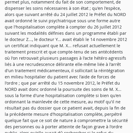
permet plus, notamment du fait de son comportement, de
dispenser les soins nécessaires à son état ; qu'en l'espèce,
alors que suivant arrêté du 24 juillet 2012 le Préfet du NORD
avait ordonné le suivi psychiatrique sous une forme autre
que l'hospitalisation complète à compter du 26 juillet 2012
suivant les modalités définies dans un programme établi par
le docteur Z..., le docteur Y... avait établi le 14 novembre 2012
un certificat indiquant que M. X... refusait actuellement le
traitement prescrit et que compte-tenu de ses antécédents
où l'on retrouvait plusieurs passages à l'acte hétéro agressifs
liés à une recrudescence délirante elle-même liée à l'arrêt
d'un traitement médicamenteux, il sollicitait la réintégration
en milieu hospitalier du patient avec l'aide de forces de
l'ordre ; que par arrêté du 15 novembre 2012, le Préfet du
NORD avait donc ordonné la poursuite des soins de M. X...
sous la forme d'une hospitalisation complète si bien qu'en
ordonnant la mainlevée de cette mesure, au motif qu'il ne
résultait pas du dossier que ce patient avait, depuis la fin de
la précédente mesure d'hospitalisation complète, perpétré
quelque fait que ce soit de nature à compromettre la sécurité
des personnes ou à porter atteinte de façon grave à l'ordre
public, alors qu'elle aurait dû rechercher si le refus du