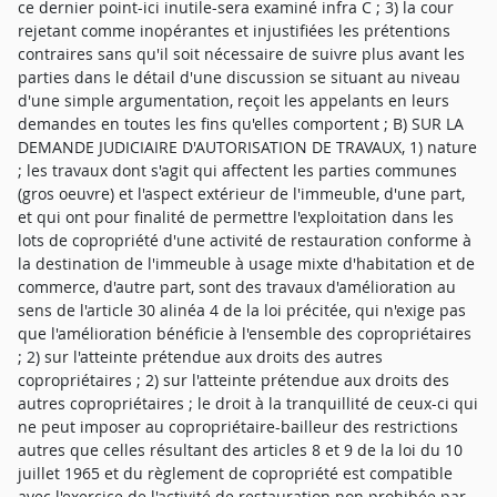
ce dernier point-ici inutile-sera examiné infra C ; 3) la cour
rejetant comme inopérantes et injustifiées les prétentions
contraires sans qu'il soit nécessaire de suivre plus avant les
parties dans le détail d'une discussion se situant au niveau
d'une simple argumentation, reçoit les appelants en leurs
demandes en toutes les fins qu'elles comportent ; B) SUR LA
DEMANDE JUDICIAIRE D'AUTORISATION DE TRAVAUX, 1) nature
; les travaux dont s'agit qui affectent les parties communes
(gros oeuvre) et l'aspect extérieur de l'immeuble, d'une part,
et qui ont pour finalité de permettre l'exploitation dans les
lots de copropriété d'une activité de restauration conforme à
la destination de l'immeuble à usage mixte d'habitation et de
commerce, d'autre part, sont des travaux d'amélioration au
sens de l'article 30 alinéa 4 de la loi précitée, qui n'exige pas
que l'amélioration bénéficie à l'ensemble des copropriétaires
; 2) sur l'atteinte prétendue aux droits des autres
copropriétaires ; 2) sur l'atteinte prétendue aux droits des
autres copropriétaires ; le droit à la tranquillité de ceux-ci qui
ne peut imposer au copropriétaire-bailleur des restrictions
autres que celles résultant des articles 8 et 9 de la loi du 10
juillet 1965 et du règlement de copropriété est compatible
avec l'exercice de l'activité de restauration non prohibée par