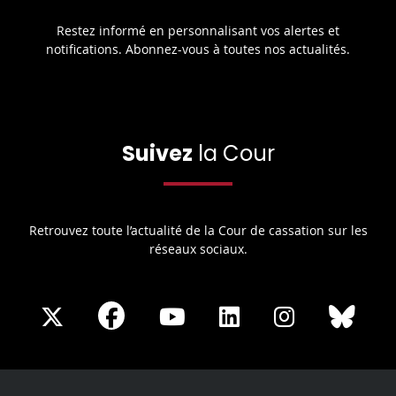
Restez informé en personnalisant vos alertes et
notifications. Abonnez-vous à toutes nos actualités.
Suivez
la Cour
Retrouvez toute l’actualité de la Cour de cassation sur les
réseaux sociaux.
Share
Share
Share
Share
Sha
Share
on
on
on
on
on
on
Facebook
X
Youtube
LinkedIn
Instagram
Blue