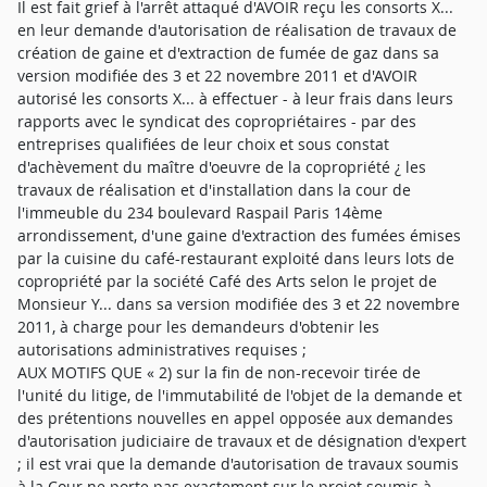
Il est fait grief à l'arrêt attaqué d'AVOIR reçu les consorts X...
en leur demande d'autorisation de réalisation de travaux de
création de gaine et d'extraction de fumée de gaz dans sa
version modifiée des 3 et 22 novembre 2011 et d'AVOIR
autorisé les consorts X... à effectuer - à leur frais dans leurs
rapports avec le syndicat des copropriétaires - par des
entreprises qualifiées de leur choix et sous constat
d'achèvement du maître d'oeuvre de la copropriété ¿ les
travaux de réalisation et d'installation dans la cour de
l'immeuble du 234 boulevard Raspail Paris 14ème
arrondissement, d'une gaine d'extraction des fumées émises
par la cuisine du café-restaurant exploité dans leurs lots de
copropriété par la société Café des Arts selon le projet de
Monsieur Y... dans sa version modifiée des 3 et 22 novembre
2011, à charge pour les demandeurs d'obtenir les
autorisations administratives requises ;
AUX MOTIFS QUE « 2) sur la fin de non-recevoir tirée de
l'unité du litige, de l'immutabilité de l'objet de la demande et
des prétentions nouvelles en appel opposée aux demandes
d'autorisation judiciaire de travaux et de désignation d'expert
; il est vrai que la demande d'autorisation de travaux soumis
à la Cour ne porte pas exactement sur le projet soumis à