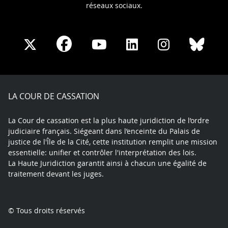
réseaux sociaux.
Share
Share
Share
Share
Sha
Share
on
on
on
on
on
on
Facebook
X
Youtube
LinkedIn
Instagram
Blue
play
LA COUR DE CASSATION
La Cour de cassation est la plus haute juridiction de l’ordre
judiciaire français. Siégeant dans l’enceinte du Palais de
justice de l'Île de la Cité, cette institution remplit une mission
essentielle: unifier et contrôler l'interprétation des lois.
La Haute Juridiction garantit ainsi à chacun une égalité de
traitement devant les juges.
© Tous droits réservés