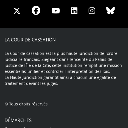
Share
Share
Share
Share
Sha
Share
on
on
on
on
on
on
Facebook
X
Youtube
LinkedIn
Instagram
Blue
play
LA COUR DE CASSATION
La Cour de cassation est la plus haute juridiction de l’ordre
judiciaire français. Siégeant dans l’enceinte du Palais de
justice de l'Île de la Cité, cette institution remplit une mission
essentielle: unifier et contrôler l'interprétation des lois.
La Haute Juridiction garantit ainsi à chacun une égalité de
traitement devant les juges.
© Tous droits réservés
DÉMARCHES