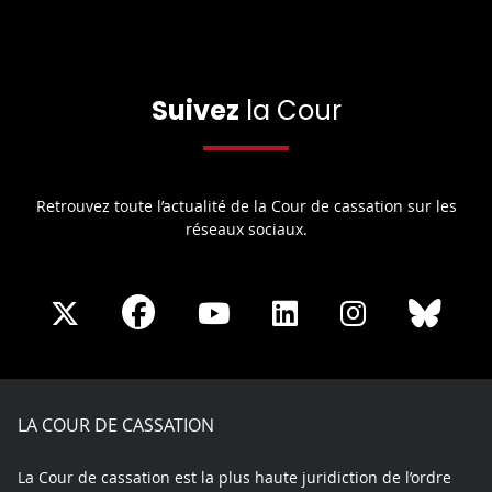
Suivez
la Cour
Retrouvez toute l’actualité de la Cour de cassation sur les
réseaux sociaux.
Share
Share
Share
Share
Sha
Share
on
on
on
on
on
on
Facebook
X
Youtube
LinkedIn
Instagram
Blue
play
LA COUR DE CASSATION
La Cour de cassation est la plus haute juridiction de l’ordre