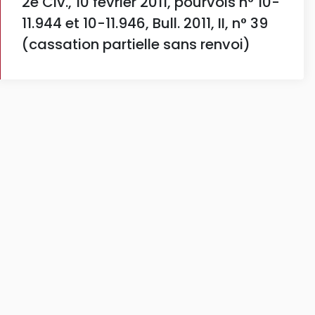
2e Civ., 10 février 2011, pourvois n° 10-
11.944 et 10-11.946, Bull. 2011, II, n° 39
(cassation partielle sans renvoi)