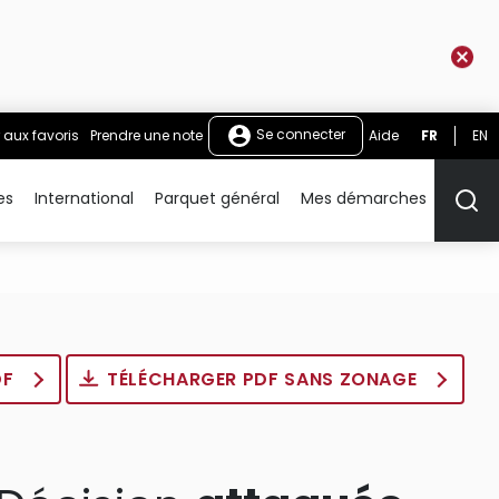
Se connecter
 aux favoris
Prendre une note
Aide
FR
EN
es
International
Parquet général
Mes démarches
Rech
DF
TÉLÉCHARGER PDF SANS ZONAGE