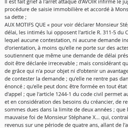
Il est fait grief à l'arrêt attaqué d'AVOIR infirmé l
procédure de saisie immobilière et accordé à Monsi
sa dette ;
AUX MOTIFS QUE « pour voir déclarer Monsieur Sté
délai, les intimés lui opposent l'article R. 311-5 d
lequel aucune contestation, ni aucune demande inc
d'orientation, à moins qu'elle ne porte sur des acte
soutiennent que même une demande de délai présen
doit être déclarée irrecevable ; mais considérant
de grâce qui n'a pour objet ni d'obtenir un avantage
de contester la demande ; qu'elle ne rentre pas dan
énoncé ; qu'elle peut donc être formée en tout état
d'appel ; que l'article 1244-1 du code civil permet 
et en considération des besoins du créancier, de r
sommes dues dans la limite de deux années ; que 
mauvaise foi de Monsieur Stéphane X... qui, contrair
revenus sur une période de quatre ans, allant de l'a