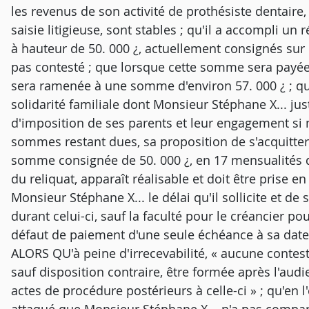
les revenus de son activité de prothésiste dentaire, q
saisie litigieuse, sont stables ; qu'il a accompli un
à hauteur de 50. 000 ¿, actuellement consignés sur
pas contesté ; que lorsque cette somme sera payée
sera ramenée à une somme d'environ 57. 000 ¿ ; qu
solidarité familiale dont Monsieur Stéphane X... jus
d'imposition de ses parents et leur engagement si n
sommes restant dues, sa proposition de s'acquitter
somme consignée de 50. 000 ¿, en 17 mensualités 
du reliquat, apparaît réalisable et doit être prise e
Monsieur Stéphane X... le délai qu'il sollicite et d
durant celui-ci, sauf la faculté pour le créancier p
défaut de paiement d'une seule échéance à sa date d'
ALORS QU'à peine d'irrecevabilité, « aucune conte
sauf disposition contraire, être formée après l'audi
actes de procédure postérieurs à celle-ci » ; qu'en l'