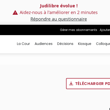
Judilibre évolue !
Aidez-nous à l'améliorer en 2 minutes
Répondre au questionnaire
Gérer mes abonnements
Ajouter
La Cour
Audiences
Décisions
Kiosque
Colloqu
TÉLÉCHARGER P