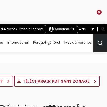
Se connecter
 aux favoris
Prendre une note
Aide
FR
EN
es
International
Parquet général
Mes démarches
Rech
DF
TÉLÉCHARGER PDF SANS ZONAGE