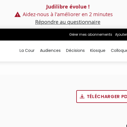
Judilibre évolue !
Aidez-nous à l'améliorer en 2 minutes
Répondre au questionnaire
Gérer mes abonnements
Ajouter
La Cour
Audiences
Décisions
Kiosque
Colloqu
TÉLÉCHARGER P