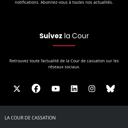
notifications. Abonnez-vous à toutes nos actualités.
Suivez
la Cour
Retrouvez toute l’actualité de la Cour de cassation sur les
réseaux sociaux.
Share
Share
Share
Share
Sha
Share
on
on
on
on
on
on
Facebook
X
Youtube
LinkedIn
Instagram
Blue
play
LA COUR DE CASSATION