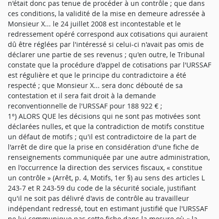
n'était donc pas tenue de procéder à un contrôle ; que dans
ces conditions, la validité de la mise en demeure adressée à
Monsieur X... le 24 juillet 2008 est incontestable et le
redressement opéré correspond aux cotisations qui auraient
dû être réglées par l'intéressé si celui-ci n'avait pas omis de
déclarer une partie de ses revenus ; qu'en outre, le Tribunal
constate que la procédure d'appel de cotisations par l'URSSAF
est régulière et que le principe du contradictoire a été
respecté ; que Monsieur X... sera donc débouté de sa
contestation et il sera fait droit à la demande
reconventionnelle de l'URSSAF pour 188 922 € ;
1°) ALORS QUE les décisions qui ne sont pas motivées sont
déclarées nulles, et que la contradiction de motifs constitue
un défaut de motifs ; qu'il est contradictoire de la part de
l'arrêt de dire que la prise en considération d'une fiche de
renseignements communiquée par une autre administration,
en l'occurrence la direction des services fiscaux, « constitue
un contrôle » (Arrêt, p. 4, Motifs, 1er §) au sens des articles L
243-7 et R 243-59 du code de la sécurité sociale, justifiant
qu'il ne soit pas délivré d'avis de contrôle au travailleur
indépendant redressé, tout en estimant justifié que l'URSSAF
ne lui communique pas cette fiche dans la mesure où « la