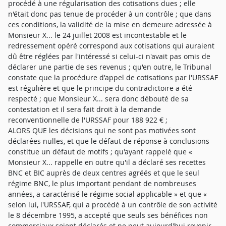
procédé à une régularisation des cotisations dues ; elle
n'était donc pas tenue de procéder à un contrôle ; que dans
ces conditions, la validité de la mise en demeure adressée à
Monsieur X... le 24 juillet 2008 est incontestable et le
redressement opéré correspond aux cotisations qui auraient
dû être réglées par l'intéressé si celui-ci n'avait pas omis de
déclarer une partie de ses revenus ; qu'en outre, le Tribunal
constate que la procédure d'appel de cotisations par l'URSSAF
est régulière et que le principe du contradictoire a été
respecté ; que Monsieur X... sera donc débouté de sa
contestation et il sera fait droit à la demande
reconventionnelle de l'URSSAF pour 188 922 € ;
ALORS QUE les décisions qui ne sont pas motivées sont
déclarées nulles, et que le défaut de réponse à conclusions
constitue un défaut de motifs ; qu'ayant rappelé que «
Monsieur X... rappelle en outre qu'il a déclaré ses recettes
BNC et BIC auprès de deux centres agréés et que le seul
régime BNC, le plus important pendant de nombreuses
années, a caractérisé le régime social applicable » et que «
selon lui, l'URSSAF, qui a procédé à un contrôle de son activité
le 8 décembre 1995, a accepté que seuls ses bénéfices non
commerciaux soient déclarés et ne peut aujourd'hui revenir