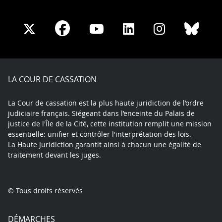
Share
Share
Share
Share
Sha
Share
on
on
on
on
on
on
Facebook
X
Youtube
LinkedIn
Instagram
Blue
play
LA COUR DE CASSATION
La Cour de cassation est la plus haute juridiction de l’ordre
judiciaire français. Siégeant dans l’enceinte du Palais de
justice de l'Île de la Cité, cette institution remplit une mission
essentielle: unifier et contrôler l'interprétation des lois.
La Haute Juridiction garantit ainsi à chacun une égalité de
traitement devant les juges.
© Tous droits réservés
DÉMARCHES