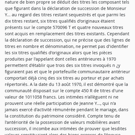
nature de bien propre se déduit des titres les composant tels
que figurant dans la déclaration de succession de Monsieur
Y... au regard des titres restant sequestrés et que parmi les
dix titres restant, six titres qualifiés d'originaux étaient
présents sur le compte 570096 T et quatre nouveaux titres
sont acquis en remplacement des titres existants. Cependant
la déclaration de succession, qui ne précise que des lignes de
titres en nombre et dénomination, ne permet pas d'identifier
les six titres qualifiés d'originaux alors que les pièces
produites par l'appelant dont celles antérieures à 1970
permettent d'établir que trois des six titres invoqués n ¿y
figuraient pas et que le portefeuille communautaire antérieur
comportait déjà cinq des six titres au porteur et par achats
répertoriés. A la date du 13 août 1970, il est démontré que la
communauté disposait sur le compte 450 R de titres d'une
valeur de 1011058 francs. Les intimées n'allèguent ni ne
prouvent une réelle participation de Jeanne Y..., qui n'a
jamais exercé d'activité rémunérée pendant le mariage, dans
la constitution du patrimoine considéré. Compte tenu de
l'antériorité de la possession de valeurs mobilières avant
succession, il incombe aux intimées de prouver que lesdites
valeurs constituaient alors des biens propres de l'épouse