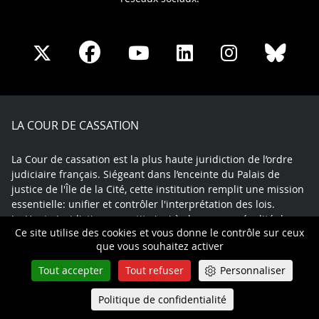
Share
Share
Share
Share
Sha
Share
on
on
on
on
on
on
Facebook
X
Youtube
LinkedIn
Instagram
Blue
play
LA COUR DE CASSATION
La Cour de cassation est la plus haute juridiction de l’ordre
judiciaire français. Siégeant dans l’enceinte du Palais de
justice de l'Île de la Cité, cette institution remplit une mission
essentielle: unifier et contrôler l'interprétation des lois.
La Haute Juridiction garantit ainsi à chacun une égalité de
Ce site utilise des cookies et vous donne le contrôle sur ceux
traitement devant les juges.
que vous souhaitez activer
Tout accepter
Tout refuser
Personnaliser
© Tous droits réservés
Politique de confidentialité
Queue-Fair
Menu