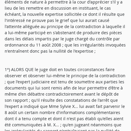
éléments de nature à permettre à la cour d'apprécier s'il y a
lieu de les remettre en discussion en instituant, le cas
échéant, la nouvelle expertise sollicitée ce dont il résulte que
l'intéressé ne prouve pas le grief que lui aurait causé
l'atteinte alléguée au principe de la contradiction à laquelle il
a lui-même participé en s'abstenant de produire des pièces
dans les délais impartis par le juge chargé du contrôle par
ordonnance du 11 août 2008 ; que les irrégularités invoquées
n'entraînent donc pas la nullité de l'expertise ;
1°) ALORS QUE le juge doit en toutes circonstances faire
observer et observer lui-même le principe de la contradiction
; que l'expert judiciaire est tenu de soumettre aux parties les
documents qui lui sont remis afin de leur permettre d'être à
même d'en débattre contradictoirement avant le dépôt de
son rapport ; qu'il résulte des constatations de l'arrêt que
l'expert a indiqué que Mme Sylvie X... lui avait fait parvenir le
8 août un certain nombre d'informations complémentaires
dont il a tenu compte et dont il n'est pas établi qu'elles aient
été communiquées à M. X... ; qu'en jugeant néanmoins que
les irrégularités du rapport n'entraînaient pas la nullité de