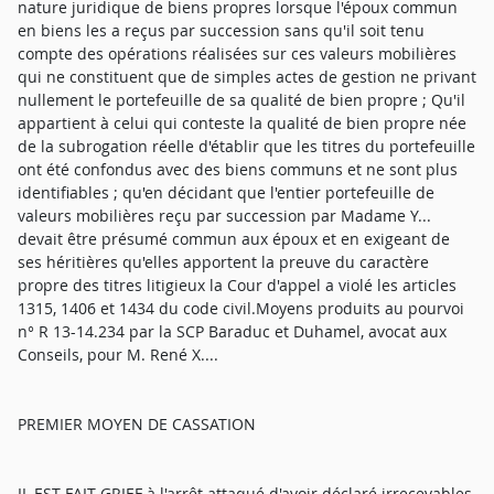
nature juridique de biens propres lorsque l'époux commun
en biens les a reçus par succession sans qu'il soit tenu
compte des opérations réalisées sur ces valeurs mobilières
qui ne constituent que de simples actes de gestion ne privant
nullement le portefeuille de sa qualité de bien propre ; Qu'il
appartient à celui qui conteste la qualité de bien propre née
de la subrogation réelle d'établir que les titres du portefeuille
ont été confondus avec des biens communs et ne sont plus
identifiables ; qu'en décidant que l'entier portefeuille de
valeurs mobilières reçu par succession par Madame Y...
devait être présumé commun aux époux et en exigeant de
ses héritières qu'elles apportent la preuve du caractère
propre des titres litigieux la Cour d'appel a violé les articles
1315, 1406 et 1434 du code civil.Moyens produits au pourvoi
n° R 13-14.234 par la SCP Baraduc et Duhamel, avocat aux
Conseils, pour M. René X....
PREMIER MOYEN DE CASSATION
IL EST FAIT GRIEF à l'arrêt attaqué d'avoir déclaré irrecevables