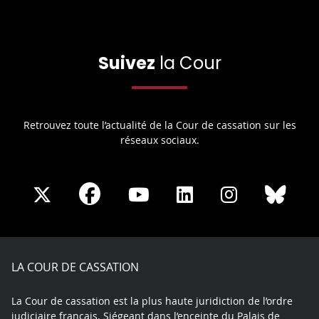
Suivez
la Cour
Retrouvez toute l’actualité de la Cour de cassation sur les
réseaux sociaux.
Share
Share
Share
Share
Sha
Share
on
on
on
on
on
on
Facebook
X
Youtube
LinkedIn
Instagram
Blue
play
LA COUR DE CASSATION
La Cour de cassation est la plus haute juridiction de l’ordre
judiciaire français. Siégeant dans l’enceinte du Palais de