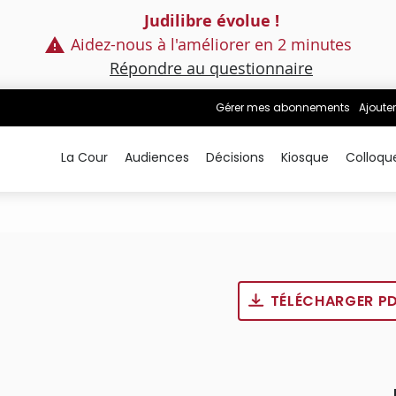
Judilibre évolue !
Aidez-nous à l'améliorer en 2 minutes
Répondre au questionnaire
Gérer mes abonnements
Ajouter
La Cour
Audiences
Décisions
Kiosque
Colloqu
TÉLÉCHARGER P