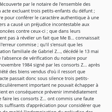
a découverte par le notaire de l'ensemble des
n acte excluant trois petits-enfants du défunt ;
ère pour conférer le caractère authentique à une
iers a causé un préjudice incontestable aux
oncées contre ceux-ci ; que dans leurs
ient pas à révéler un fait que Me B... connaissait
'erreur commise ; qu'il s'ensuit que les
tion familiale de Gabriel Z..., décédé le 13 mai
 l'absence de vérification du notaire pour
7 novembre 1984 signé par les consorts Z... après
riété des biens vendus d'où il ressort que
l'acte passait donc sous silence trois petits-
particulièrement important ne pouvait échapper à
devaient en conséquence prévenir immédiatement
e faire les consorts Z... ont commis une faute
ts suffisants d'appréciation pour considérer que