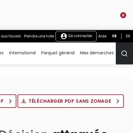
Se connecter
 aux favoris
Prendre une note
Aide
FR
EN
es
International
Parquet général
Mes démarches
Rech
DF
TÉLÉCHARGER PDF SANS ZONAGE