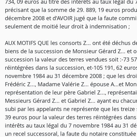
734, 09 euros au titre des intérêts au taux légal 
précisant que la somme de 29. 889, 19 euros produi
décembre 2008 et d'AVOIR jugé que la faute commise
seulement de moitié leur droit à indemnisation ;
AUX MOTIFS QUE les consorts Z... ont été déchus de 
biens de la succession de Monsieur Gérard Z... et 
succession la valeur des terres vendues soit :-73 573
réintégrées dans la succession, et-105 191, 62 euros
novembre 1984 au 31 décembre 2008 ; que les droit
Frédéric Z..., Madame Valérie Z... épouse A...et Mon
représentation de leur père Gabriel Z..., représenta
Messieurs Gérard Z... et Gabriel Z... ayant eu chacun
subi par les appelants ne représente que les treize
39 euros pour la valeur des terres réintégrées dans
intérêts au taux légal du 7 novembre 1984 au 31 d
un recel successoral, la faute du notaire constitué