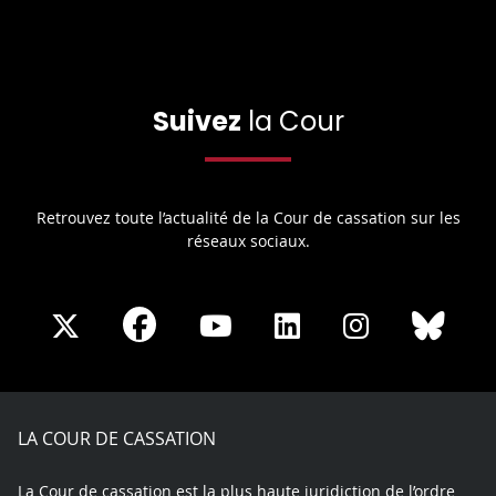
Suivez
la Cour
Retrouvez toute l’actualité de la Cour de cassation sur les
réseaux sociaux.
Share
Share
Share
Share
Sha
Share
on
on
on
on
on
on
Facebook
X
Youtube
LinkedIn
Instagram
Blue
play
LA COUR DE CASSATION
La Cour de cassation est la plus haute juridiction de l’ordre