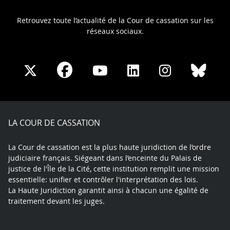
Retrouvez toute l’actualité de la Cour de cassation sur les
réseaux sociaux.
Share
Share
Share
Share
Sha
Share
on
on
on
on
on
on
Facebook
X
Youtube
LinkedIn
Instagram
Blue
play
LA COUR DE CASSATION
La Cour de cassation est la plus haute juridiction de l’ordre
judiciaire français. Siégeant dans l’enceinte du Palais de
justice de l'Île de la Cité, cette institution remplit une mission
essentielle: unifier et contrôler l'interprétation des lois.
La Haute Juridiction garantit ainsi à chacun une égalité de
traitement devant les juges.