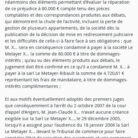
néanmoins des éléments permettant d'évaluer la réparation
de ce préjudice à 80.000 € compte tenu des pièces
comptables et des correspondances produites aux débats,
qui démontrent la chute de l'activité, incluant la perte de
gestion de plusieurs appartements, de la société dès la
publication de la décision de mise en redressement judiciaire
et les difficultés de celle-ci à faire face à ses obligations ; que
M. X... sera en conséquence condamné à payer à la société Le
Metayer X... la somme de 80.000 € à titre de dommages-
intérêts ; qu'au vu des éléments produits aux débats, le
jugement doit être confirmé en ce qu'il a condamné M. X... à
payer à la sarl Le Metayer-Ribault la somme de 4.720,61 €
représentant les frais de mandataire, à titre de dommages-
intérêts complémentaires ;
Et aux motifs éventuellement adoptés des premiers juges
que conséquemment à l'arrêt du 2 octobre 2007 de la cour
d'appel d'Angers, M. Jean-Claude X... n'avait aucune créance
exigible sur la Sarl Le Metayer X..., le 29 décembre 2005,
lorsqu'il a assigné pour l'audience du 18 janvier 2006 la Sarl
Le Metayer X... devant le Tribunal de commerce pour faire
constater l'état de cessation des paiements et voir prononcer