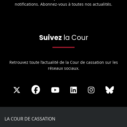
notifications. Abonnez-vous à toutes nos actualités.
Suivez
la Cour
Retrouvez toute l’actualité de la Cour de cassation sur les
réseaux sociaux.
Share
Share
Share
Share
Sha
Share
on
on
on
on
on
on
Facebook
X
Youtube
LinkedIn
Instagram
Blue
play
LA COUR DE CASSATION