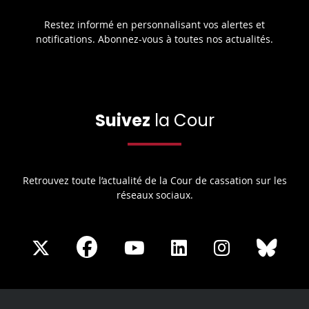
Restez informé en personnalisant vos alertes et
notifications. Abonnez-vous à toutes nos actualités.
Suivez
la Cour
Retrouvez toute l’actualité de la Cour de cassation sur les
réseaux sociaux.
Share
Share
Share
Share
Sha
Share
on
on
on
on
on
on
Facebook
X
Youtube
LinkedIn
Instagram
Blue