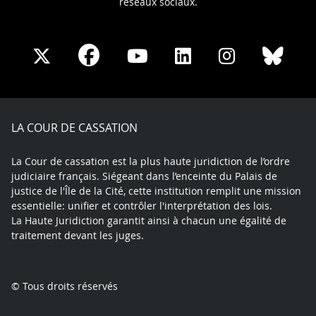
réseaux sociaux.
Share
Share
Share
Share
Sha
Share
on
on
on
on
on
on
Facebook
X
Youtube
LinkedIn
Instagram
Blue
play
LA COUR DE CASSATION
La Cour de cassation est la plus haute juridiction de l’ordre
judiciaire français. Siégeant dans l’enceinte du Palais de
justice de l'Île de la Cité, cette institution remplit une mission
essentielle: unifier et contrôler l'interprétation des lois.
La Haute Juridiction garantit ainsi à chacun une égalité de
traitement devant les juges.
© Tous droits réservés