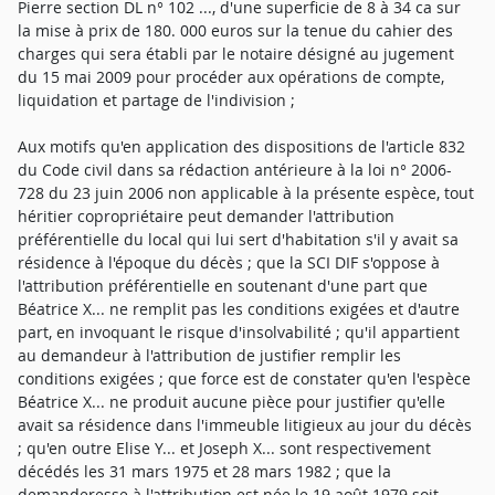
Pierre section DL n° 102 ..., d'une superficie de 8 à 34 ca sur
la mise à prix de 180. 000 euros sur la tenue du cahier des
charges qui sera établi par le notaire désigné au jugement
du 15 mai 2009 pour procéder aux opérations de compte,
liquidation et partage de l'indivision ;
Aux motifs qu'en application des dispositions de l'article 832
du Code civil dans sa rédaction antérieure à la loi n° 2006-
728 du 23 juin 2006 non applicable à la présente espèce, tout
héritier copropriétaire peut demander l'attribution
préférentielle du local qui lui sert d'habitation s'il y avait sa
résidence à l'époque du décès ; que la SCI DIF s'oppose à
l'attribution préférentielle en soutenant d'une part que
Béatrice X... ne remplit pas les conditions exigées et d'autre
part, en invoquant le risque d'insolvabilité ; qu'il appartient
au demandeur à l'attribution de justifier remplir les
conditions exigées ; que force est de constater qu'en l'espèce
Béatrice X... ne produit aucune pièce pour justifier qu'elle
avait sa résidence dans l'immeuble litigieux au jour du décès
; qu'en outre Elise Y... et Joseph X... sont respectivement
décédés les 31 mars 1975 et 28 mars 1982 ; que la
demanderesse à l'attribution est née le 19 août 1979 soit