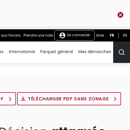
Se connecter
 aux favoris
Prendre une note
Aide
FR
EN
es
International
Parquet général
Mes démarches
Rech
DF
TÉLÉCHARGER PDF SANS ZONAGE