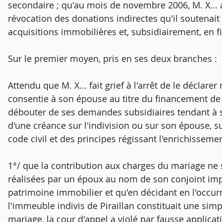
secondaire ; qu'au mois de novembre 2006, M. X... a
révocation des donations indirectes qu'il soutenait 
acquisitions immobilières et, subsidiairement, en fi
Sur le premier moyen, pris en ses deux branches :
Attendu que M. X... fait grief à l'arrêt de le déclar
consentie à son épouse au titre du financement de l
débouter de ses demandes subsidiaires tendant à se 
d'une créance sur l'indivision ou sur son épouse, s
code civil et des principes régissant l'enrichisseme
1°/ que la contribution aux charges du mariage ne 
réalisées par un époux au nom de son conjoint impé
patrimoine immobilier et qu'en décidant en l'occur
l'immeuble indivis de Piraillan constituait une sim
mariage, la cour d'appel a violé par fausse applicati