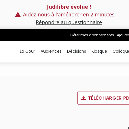
Judilibre évolue !
Aidez-nous à l'améliorer en 2 minutes
Répondre au questionnaire
Gérer mes abonnements
Ajouter
La Cour
Audiences
Décisions
Kiosque
Colloqu
TÉLÉCHARGER P