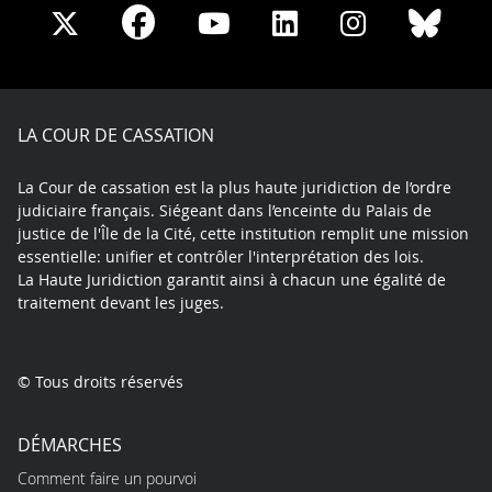
Share
Share
Share
Share
Sha
Share
on
on
on
on
on
on
Facebook
X
Youtube
LinkedIn
Instagram
Blue
play
LA COUR DE CASSATION
La Cour de cassation est la plus haute juridiction de l’ordre
judiciaire français. Siégeant dans l’enceinte du Palais de
justice de l'Île de la Cité, cette institution remplit une mission
essentielle: unifier et contrôler l'interprétation des lois.
La Haute Juridiction garantit ainsi à chacun une égalité de
traitement devant les juges.
© Tous droits réservés
DÉMARCHES
Comment faire un pourvoi