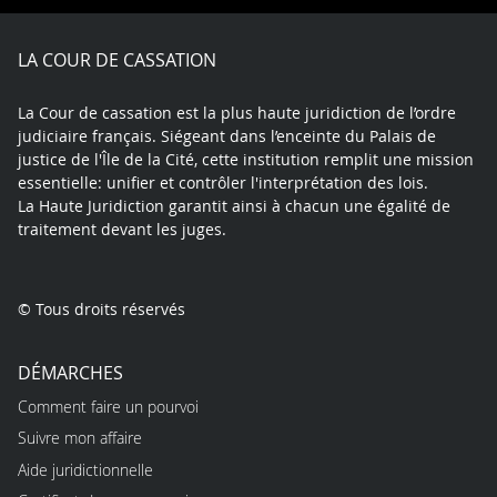
Facebook
X
Youtube
LinkedIn
Instagram
Blue
play
LA COUR DE CASSATION
La Cour de cassation est la plus haute juridiction de l’ordre
judiciaire français. Siégeant dans l’enceinte du Palais de
justice de l'Île de la Cité, cette institution remplit une mission
essentielle: unifier et contrôler l'interprétation des lois.
La Haute Juridiction garantit ainsi à chacun une égalité de
traitement devant les juges.
© Tous droits réservés
DÉMARCHES
Comment faire un pourvoi
Suivre mon affaire
Aide juridictionnelle