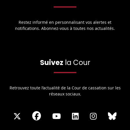
Restez informé en personnalisant vos alertes et
notifications. Abonnez-vous à toutes nos actualités.
Suivez
la Cour
Retrouvez toute l’actualité de la Cour de cassation sur les
réseaux sociaux.
Share
Share
Share
Share
Sha
Share
on
on
on
on
on
on