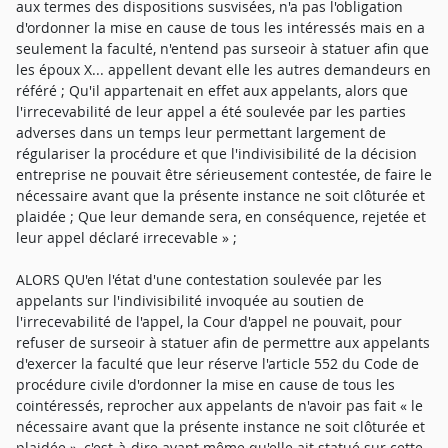
aux termes des dispositions susvisées, n'a pas l'obligation
d'ordonner la mise en cause de tous les intéressés mais en a
seulement la faculté, n'entend pas surseoir à statuer afin que
les époux X... appellent devant elle les autres demandeurs en
référé ; Qu'il appartenait en effet aux appelants, alors que
l'irrecevabilité de leur appel a été soulevée par les parties
adverses dans un temps leur permettant largement de
régulariser la procédure et que l'indivisibilité de la décision
entreprise ne pouvait être sérieusement contestée, de faire le
nécessaire avant que la présente instance ne soit clôturée et
plaidée ; Que leur demande sera, en conséquence, rejetée et
leur appel déclaré irrecevable » ;
ALORS QU'en l'état d'une contestation soulevée par les
appelants sur l'indivisibilité invoquée au soutien de
l'irrecevabilité de l'appel, la Cour d'appel ne pouvait, pour
refuser de surseoir à statuer afin de permettre aux appelants
d'exercer la faculté que leur réserve l'article 552 du Code de
procédure civile d'ordonner la mise en cause de tous les
cointéressés, reprocher aux appelants de n'avoir pas fait « le
nécessaire avant que la présente instance ne soit clôturée et
plaidée », c'est-à-dire avant même qu'elle ait statué sur cette