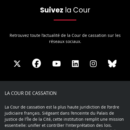
Suivez
la Cour
Retrouvez toute l’actualité de la Cour de cassation sur les
réseaux sociaux.
Share
Share
Share
Share
Sha
Share
on
on
on
on
on
on
Facebook
X
Youtube
LinkedIn
Instagram
Blue
play
LA COUR DE CASSATION
La Cour de cassation est la plus haute juridiction de l’ordre
judiciaire français. Siégeant dans l’enceinte du Palais de
justice de l'Île de la Cité, cette institution remplit une mission
essentielle: unifier et contrôler l'interprétation des lois.