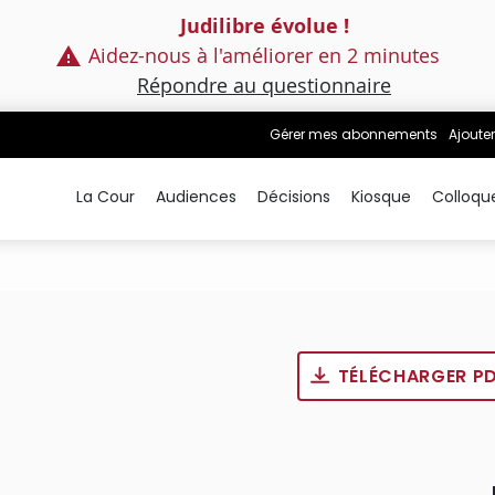
Judilibre évolue !
Aidez-nous à l'améliorer en 2 minutes
Répondre au questionnaire
Gérer mes abonnements
Ajouter
La Cour
Audiences
Décisions
Kiosque
Colloqu
TÉLÉCHARGER P