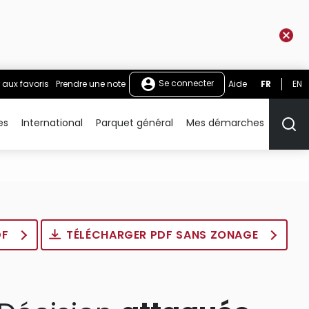
Se connecter
 aux favoris
Prendre une note
Aide
FR
EN
es
International
Parquet général
Mes démarches
Rech
DF
TÉLÉCHARGER PDF SANS ZONAGE