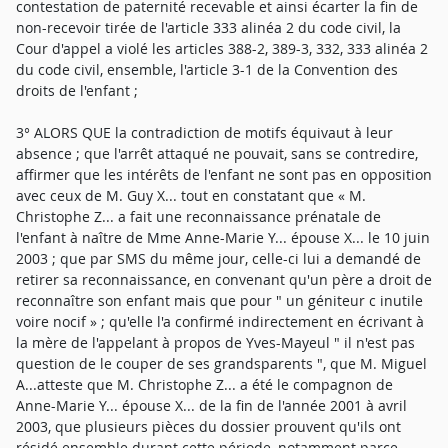
contestation de paternité recevable et ainsi écarter la fin de
non-recevoir tirée de l'article 333 alinéa 2 du code civil, la
Cour d'appel a violé les articles 388-2, 389-3, 332, 333 alinéa 2
du code civil, ensemble, l'article 3-1 de la Convention des
droits de l'enfant ;
3° ALORS QUE la contradiction de motifs équivaut à leur
absence ; que l'arrêt attaqué ne pouvait, sans se contredire,
affirmer que les intérêts de l'enfant ne sont pas en opposition
avec ceux de M. Guy X... tout en constatant que « M.
Christophe Z... a fait une reconnaissance prénatale de
l'enfant à naître de Mme Anne-Marie Y... épouse X... le 10 juin
2003 ; que par SMS du même jour, celle-ci lui a demandé de
retirer sa reconnaissance, en convenant qu'un père a droit de
reconnaître son enfant mais que pour " un géniteur c inutile
voire nocif » ; qu'elle l'a confirmé indirectement en écrivant à
la mère de l'appelant à propos de Yves-Mayeul " il n'est pas
question de le couper de ses grandsparents ", que M. Miguel
A...atteste que M. Christophe Z... a été le compagnon de
Anne-Marie Y... épouse X... de la fin de l'année 2001 à avril
2003, que plusieurs pièces du dossier prouvent qu'ils ont
résidé ensemble durant cette période, notamment parce