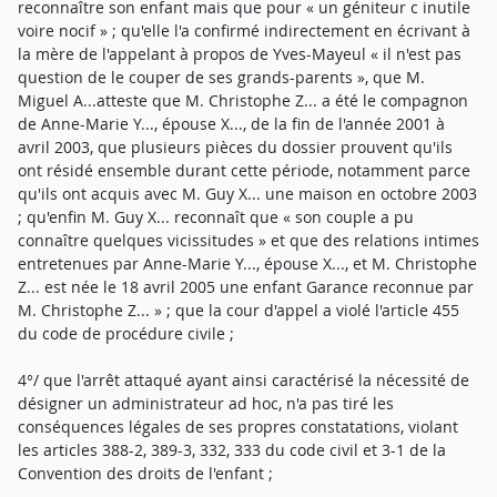
reconnaître son enfant mais que pour « un géniteur c inutile
voire nocif » ; qu'elle l'a confirmé indirectement en écrivant à
la mère de l'appelant à propos de Yves-Mayeul « il n'est pas
question de le couper de ses grands-parents », que M.
Miguel A...atteste que M. Christophe Z... a été le compagnon
de Anne-Marie Y..., épouse X..., de la fin de l'année 2001 à
avril 2003, que plusieurs pièces du dossier prouvent qu'ils
ont résidé ensemble durant cette période, notamment parce
qu'ils ont acquis avec M. Guy X... une maison en octobre 2003
; qu'enfin M. Guy X... reconnaît que « son couple a pu
connaître quelques vicissitudes » et que des relations intimes
entretenues par Anne-Marie Y..., épouse X..., et M. Christophe
Z... est née le 18 avril 2005 une enfant Garance reconnue par
M. Christophe Z... » ; que la cour d'appel a violé l'article 455
du code de procédure civile ;
4°/ que l'arrêt attaqué ayant ainsi caractérisé la nécessité de
désigner un administrateur ad hoc, n'a pas tiré les
conséquences légales de ses propres constatations, violant
les articles 388-2, 389-3, 332, 333 du code civil et 3-1 de la
Convention des droits de l'enfant ;