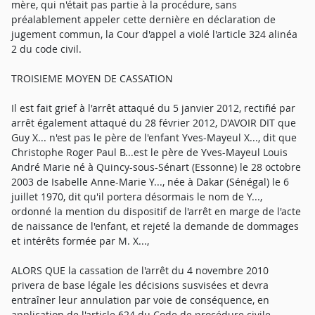
mère, qui n'était pas partie à la procédure, sans
préalablement appeler cette dernière en déclaration de
jugement commun, la Cour d'appel a violé l'article 324 alinéa
2 du code civil.
TROISIEME MOYEN DE CASSATION
Il est fait grief à l'arrêt attaqué du 5 janvier 2012, rectifié par
arrêt également attaqué du 28 février 2012, D'AVOIR DIT que
Guy X... n'est pas le père de l'enfant Yves-Mayeul X..., dit que
Christophe Roger Paul B...est le père de Yves-Mayeul Louis
André Marie né à Quincy-sous-Sénart (Essonne) le 28 octobre
2003 de Isabelle Anne-Marie Y..., née à Dakar (Sénégal) le 6
juillet 1970, dit qu'il portera désormais le nom de Y...,
ordonné la mention du dispositif de l'arrêt en marge de l'acte
de naissance de l'enfant, et rejeté la demande de dommages
et intérêts formée par M. X...,
ALORS QUE la cassation de l'arrêt du 4 novembre 2010
privera de base légale les décisions susvisées et devra
entraîner leur annulation par voie de conséquence, en
application de l'article 624 du Code de procédure civile.