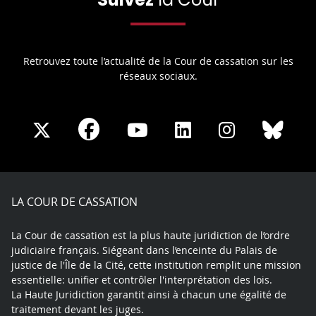
Retrouvez toute l’actualité de la Cour de cassation sur les
réseaux sociaux.
Share
Share
Share
Share
Sha
Share
on
on
on
on
on
on
Facebook
X
Youtube
LinkedIn
Instagram
Blue
play
LA COUR DE CASSATION
La Cour de cassation est la plus haute juridiction de l’ordre
judiciaire français. Siégeant dans l’enceinte du Palais de
justice de l'Île de la Cité, cette institution remplit une mission
essentielle: unifier et contrôler l'interprétation des lois.
La Haute Juridiction garantit ainsi à chacun une égalité de
traitement devant les juges.