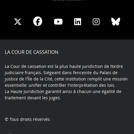
Share
Share
Share
Share
Sha
Share
on
on
on
on
on
on
Facebook
X
Youtube
LinkedIn
Instagram
Blue
play
LA COUR DE CASSATION
La Cour de cassation est la plus haute juridiction de l’ordre
judiciaire français. Siégeant dans l’enceinte du Palais de
justice de l'Île de la Cité, cette institution remplit une mission
essentielle: unifier et contrôler l'interprétation des lois.
La Haute Juridiction garantit ainsi à chacun une égalité de
traitement devant les juges.
© Tous droits réservés