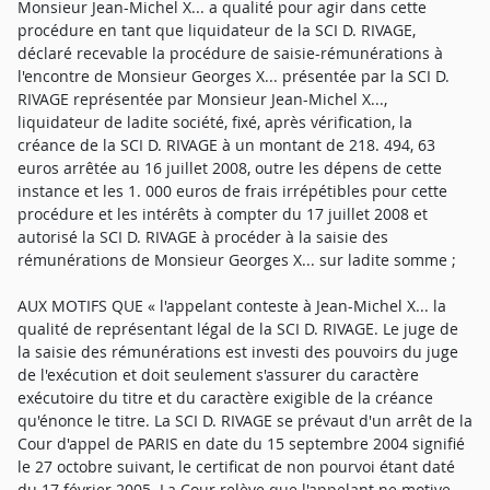
Monsieur Jean-Michel X... a qualité pour agir dans cette
procédure en tant que liquidateur de la SCI D. RIVAGE,
déclaré recevable la procédure de saisie-rémunérations à
l'encontre de Monsieur Georges X... présentée par la SCI D.
RIVAGE représentée par Monsieur Jean-Michel X...,
liquidateur de ladite société, fixé, après vérification, la
créance de la SCI D. RIVAGE à un montant de 218. 494, 63
euros arrêtée au 16 juillet 2008, outre les dépens de cette
instance et les 1. 000 euros de frais irrépétibles pour cette
procédure et les intérêts à compter du 17 juillet 2008 et
autorisé la SCI D. RIVAGE à procéder à la saisie des
rémunérations de Monsieur Georges X... sur ladite somme ;
AUX MOTIFS QUE « l'appelant conteste à Jean-Michel X... la
qualité de représentant légal de la SCI D. RIVAGE. Le juge de
la saisie des rémunérations est investi des pouvoirs du juge
de l'exécution et doit seulement s'assurer du caractère
exécutoire du titre et du caractère exigible de la créance
qu'énonce le titre. La SCI D. RIVAGE se prévaut d'un arrêt de la
Cour d'appel de PARIS en date du 15 septembre 2004 signifié
le 27 octobre suivant, le certificat de non pourvoi étant daté
du 17 février 2005. La Cour relève que l'appelant ne motive