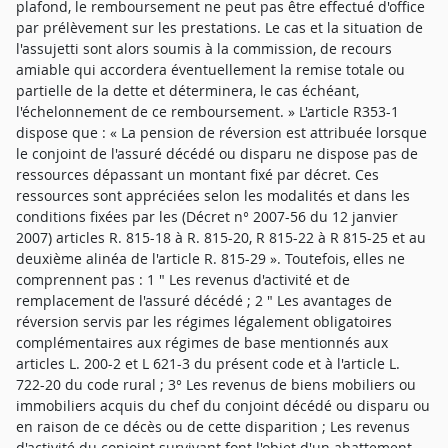
plafond, le remboursement ne peut pas être effectué d'office
par prélèvement sur les prestations. Le cas et la situation de
l'assujetti sont alors soumis à la commission, de recours
amiable qui accordera éventuellement la remise totale ou
partielle de la dette et déterminera, le cas échéant,
l'échelonnement de ce remboursement. » L'article R353-1
dispose que : « La pension de réversion est attribuée lorsque
le conjoint de l'assuré décédé ou disparu ne dispose pas de
ressources dépassant un montant fixé par décret. Ces
ressources sont appréciées selon les modalités et dans les
conditions fixées par les (Décret n° 2007-56 du 12 janvier
2007) articles R. 815-18 à R. 815-20, R 815-22 à R 815-25 et au
deuxième alinéa de l'article R. 815-29 ». Toutefois, elles ne
comprennent pas : 1 " Les revenus d'activité et de
remplacement de l'assuré décédé ; 2 " Les avantages de
réversion servis par les régimes légalement obligatoires
complémentaires aux régimes de base mentionnés aux
articles L. 200-2 et L 621-3 du présent code et à l'article L.
722-20 du code rural ; 3° Les revenus de biens mobiliers ou
immobiliers acquis du chef du conjoint décédé ou disparu ou
en raison de ce décès ou de cette disparition ; Les revenus
d'activité du conjoint survivant font l'objet d'un abattement