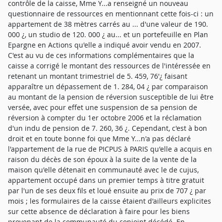
contrôle de la caisse, Mme Y...a renseigné un nouveau
questionnaire de ressources en mentionnant cette fois-ci : un
appartement de 38 mètres carrés au ... d'une valeur de 190.
000 ¿, un studio de 120. 000 ¿ au... et un portefeuille en Plan
Epargne en Actions qu'elle a indiqué avoir vendu en 2007.
C'est au vu de ces informations complémentaires que la
caisse a corrigé le montant des ressources de l'intéressée en
retenant un montant trimestriel de 5. 459, 76'¿ faisant
apparaître un dépassement de 1. 284, 04 ¿ par comparaison
au montant de la pension de réversion susceptible de lui être
versée, avec pour effet une suspension de sa pension de
réversion à compter du 1er octobre 2006 et la réclamation
d'un indu de pension de 7. 260, 36 ¿. Cependant, c'est à bon
droit et en toute bonne foi que Mme Y...n'a pas déclaré
l'appartement de la rue de PICPUS à PARIS qu'elle a acquis en
raison du décès de son époux à la suite de la vente de la
maison qu'elle détenait en communauté avec le de cujus,
appartement occupé dans un premier temps à titre gratuit
par l'un de ses deux fils et loué ensuite au prix de 707 ¿ par
mois ; les formulaires de la caisse étaient d'ailleurs explicites
sur cette absence de déclaration à faire pour les biens
provenant de la communauté du conjoint décédé. En