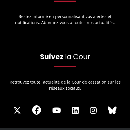
Restez informé en personnalisant vos alertes et
notifications. Abonnez-vous à toutes nos actualités.
Suivez
la Cour
Retrouvez toute l’actualité de la Cour de cassation sur les
réseaux sociaux.
Share
Share
Share
Share
Sha
Share
on
on
on
on
on
on
Facebook
X
Youtube
LinkedIn
Instagram
Blue