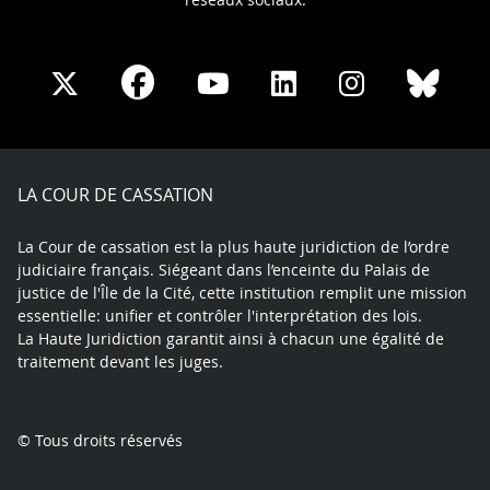
Share
Share
Share
Share
Sha
Share
on
on
on
on
on
on
Facebook
X
Youtube
LinkedIn
Instagram
Blue
play
LA COUR DE CASSATION
La Cour de cassation est la plus haute juridiction de l’ordre
judiciaire français. Siégeant dans l’enceinte du Palais de
justice de l'Île de la Cité, cette institution remplit une mission
essentielle: unifier et contrôler l'interprétation des lois.
La Haute Juridiction garantit ainsi à chacun une égalité de
traitement devant les juges.
© Tous droits réservés