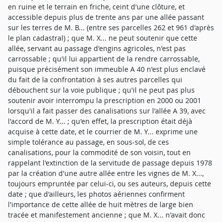
en ruine et le terrain en friche, ceint d'une clôture, et
accessible depuis plus de trente ans par une allée passant
sur les terres de M. B... (entre ses parcelles 262 et 961 d'après
le plan cadastral) ; que M. X... ne peut soutenir que cette
allée, servant au passage d'engins agricoles, n'est pas
carrossable ; qu'il lui appartient de la rendre carrossable,
puisque précisément son immeuble A 40 n'est plus enclavé
du fait de la confrontation à ses autres parcelles qui
débouchent sur la voie publique ; qu'il ne peut pas plus
soutenir avoir interrompu la prescription en 2000 ou 2001
lorsqu'il a fait passer des canalisations sur l'allée A 39, avec
l'accord de M. Y... ; qu'en effet, la prescription était déjà
acquise à cette date, et le courrier de M. Y... exprime une
simple tolérance au passage, en sous-sol, de ces
canalisations, pour la commodité de son voisin, tout en
rappelant l'extinction de la servitude de passage depuis 1978
par la création d'une autre allée entre les vignes de M. X...,
toujours empruntée par celui-ci, ou ses auteurs, depuis cette
date ; que d'ailleurs, les photos aériennes confirment
l'importance de cette allée de huit mètres de large bien
tracée et manifestement ancienne ; que M. X... n'avait donc