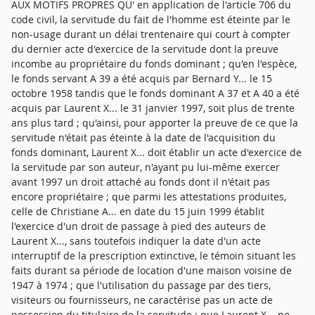
AUX MOTIFS PROPRES QU' en application de l'article 706 du
code civil, la servitude du fait de l'homme est éteinte par le
non-usage durant un délai trentenaire qui court à compter
du dernier acte d'exercice de la servitude dont la preuve
incombe au propriétaire du fonds dominant ; qu'en l'espèce,
le fonds servant A 39 a été acquis par Bernard Y... le 15
octobre 1958 tandis que le fonds dominant A 37 et A 40 a été
acquis par Laurent X... le 31 janvier 1997, soit plus de trente
ans plus tard ; qu'ainsi, pour apporter la preuve de ce que la
servitude n'était pas éteinte à la date de l'acquisition du
fonds dominant, Laurent X... doit établir un acte d'exercice de
la servitude par son auteur, n'ayant pu lui-même exercer
avant 1997 un droit attaché au fonds dont il n'était pas
encore propriétaire ; que parmi les attestations produites,
celle de Christiane A... en date du 15 juin 1999 établit
l'exercice d'un droit de passage à pied des auteurs de
Laurent X..., sans toutefois indiquer la date d'un acte
interruptif de la prescription extinctive, le témoin situant les
faits durant sa période de location d'une maison voisine de
1947 à 1974 ; que l'utilisation du passage par des tiers,
visiteurs ou fournisseurs, ne caractérise pas un acte de
possession du titulaire de la servitude ; que Laurent X... ne