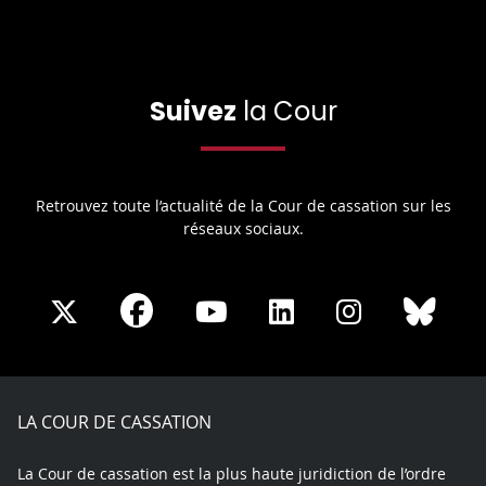
Suivez
la Cour
Retrouvez toute l’actualité de la Cour de cassation sur les
réseaux sociaux.
Share
Share
Share
Share
Sha
Share
on
on
on
on
on
on
Facebook
X
Youtube
LinkedIn
Instagram
Blue
play
LA COUR DE CASSATION
La Cour de cassation est la plus haute juridiction de l’ordre