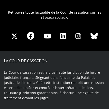
Retrouvez toute l’actualité de la Cour de cassation sur les
réseaux sociaux.
Share
Share
Share
Share
Sha
Share
on
on
on
on
on
on
Facebook
X
Youtube
LinkedIn
Instagram
Blue
play
LA COUR DE CASSATION
La Cour de cassation est la plus haute juridiction de l’ordre
judiciaire français. Siégeant dans l’enceinte du Palais de
justice de l'Île de la Cité, cette institution remplit une mission
essentielle: unifier et contrôler l'interprétation des lois.
La Haute Juridiction garantit ainsi à chacun une égalité de
traitement devant les juges.