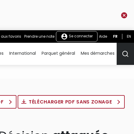
Se connecter
 aux favoris
Prendre une note
Aide
FR
EN
es
International
Parquet général
Mes démarches
Rech
DF
TÉLÉCHARGER PDF SANS ZONAGE