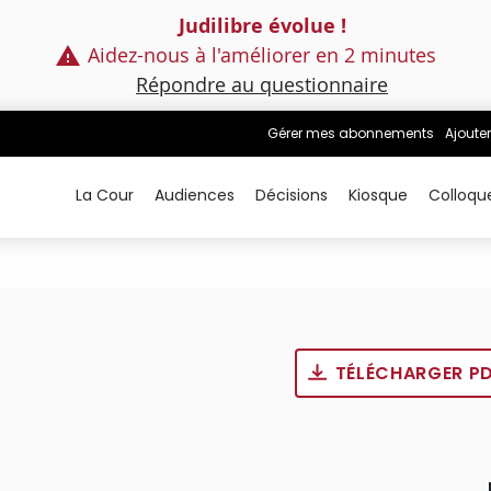
Judilibre évolue !
Aidez-nous à l'améliorer en 2 minutes
Répondre au questionnaire
Gérer mes abonnements
Ajouter
La Cour
Audiences
Décisions
Kiosque
Colloqu
TÉLÉCHARGER P