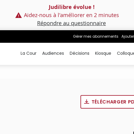
Judilibre évolue !
Aidez-nous à l'améliorer en 2 minutes
Répondre au questionnaire
Gérer mes abonnements
Ajouter
La Cour
Audiences
Décisions
Kiosque
Colloqu
TÉLÉCHARGER P