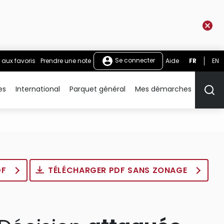
Se connecter
 aux favoris
Prendre une note
Aide
FR
EN
es
International
Parquet général
Mes démarches
Rech
DF
TÉLÉCHARGER PDF SANS ZONAGE