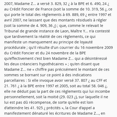
2007, Madame Z... a versé 3. 829, 32 ¿ à la BPE et 6. 490, 24 ¿
au Crédit Foncier de France (soit la somme de 10. 319, 56 ¿, ce
qui porte le total des règlements à 69. 889, 69 ¿ entre 1997 et
avril 2007, ne laissant que des montants résiduels à régler
(soit la somme de 4. 909, 36 ¿) ; que, comme le relevait le
Tribunal de grande instance de Laon, Maître Y... n'a contesté
que tardivement la réalité de ces règlements, ce qui
manifeste un manquement au principe de loyauté
procédurale ; qu'il résulte d'un courrier du 16 novembre 2009
du Crédit Foncier et du 24 novembre de la BPE
qu'effectivement c'est bien Madame Z... qui a désintéressé
les deux créanciers hypothécaires » ; qu'en disant que
Madame Z... ne « chiffre pas précisément le montant de ces
sommes se bornant sur ce point à des indications
parcellaires : Si elle invoque avoir versé 37. 807 ¿ au CFF et
21. 761 ¿ à la BPE entre 1997 et 2005, soit au total 58. 046 ¿,
elle ne déduit pas la part de ces règlements qui lui incombe
personnellement, soit la moitié (29. 023 ¿), sur laquelle il ne
lui est pas dû récompense, de sorte qu'elle est loin
d'atteindre les 41. 925 ¿ précités », la Cour d'appel a
manifestement dénaturé les écritures de Madame Z..., en