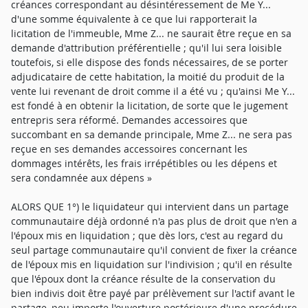
créances correspondant au désintéressement de Me Y...
d'une somme équivalente à ce que lui rapporterait la
licitation de l'immeuble, Mme Z... ne saurait être reçue en sa
demande d'attribution préférentielle ; qu'il lui sera loisible
toutefois, si elle dispose des fonds nécessaires, de se porter
adjudicataire de cette habitation, la moitié du produit de la
vente lui revenant de droit comme il a été vu ; qu'ainsi Me Y...
est fondé à en obtenir la licitation, de sorte que le jugement
entrepris sera réformé. Demandes accessoires que
succombant en sa demande principale, Mme Z... ne sera pas
reçue en ses demandes accessoires concernant les
dommages intérêts, les frais irrépétibles ou les dépens et
sera condamnée aux dépens »
ALORS QUE 1°) le liquidateur qui intervient dans un partage
communautaire déjà ordonné n'a pas plus de droit que n'en a
l'époux mis en liquidation ; que dès lors, c'est au regard du
seul partage communautaire qu'il convient de fixer la créance
de l'époux mis en liquidation sur l'indivision ; qu'il en résulte
que l'époux dont la créance résulte de la conservation du
bien indivis doit être payé par prélèvement sur l'actif avant le
partage, peu importe l'ouverture postérieure d'une procédure