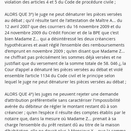
violation des articles 4 et 5 du Code de procédure civile ;
ALORS QUE 3°) le juge ne peut dénaturer les pièces versées
au débat ; qu'il résulte tant de l'attestation de Maître A... du
12 avril 2007 que des courriers du 16 novembre 2009 et du
24 novembre 2009 du Crédit Foncier et de la BPE que c'est
bien Madame Z... qui a désintéressé les deux créanciers
hypothécaires et avait réglé l'ensemble des remboursements
d'emprunt en novembre 2009 ; qu'en disant que Madame Z...
ne chiffrait pas précisément les sommes déjà versées et ne
justifiait que du versement de la somme totale de 58. 046 ¿, la
Cour d'appel a dénaturé les pièces versées au débat et violé
ensemble l'article 1134 du Code civil et le principe selon
lequel le juge ne peut dénaturer les pièces versées au débat ;
ALORS QUE 4°) les juges ne peuvent rejeter une demande
d'attribution préférentielle sans caractériser l'impossibilité
avérée du débiteur de régler le montant restant dû à son
créancier ; qu'en l'espèce il résulte des comptes établis par le
notaire que, dans la mesure où Madame Z... prenait à sa
charge l'ensemble du prêt restant dû au titre de la maison
d'habitation, elle ne devait plus à Monsieur X... que la somme