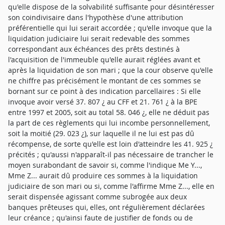
qu'elle dispose de la solvabilité suffisante pour désintéresser
son coindivisaire dans l'hypothèse d'une attribution
préférentielle qui lui serait accordée ; qu'elle invoque que la
liquidation judiciaire lui serait redevable des sommes
correspondant aux échéances des prêts destinés à
l'acquisition de l'immeuble qu'elle aurait réglées avant et
après la liquidation de son mari ; que la cour observe qu'elle
ne chiffre pas précisément le montant de ces sommes se
bornant sur ce point à des indication parcellaires : Si elle
invoque avoir versé 37. 807 ¿ au CFF et 21. 761 ¿ à la BPE
entre 1997 et 2005, soit au total 58. 046 ¿, elle ne déduit pas
la part de ces règlements qui lui incombe personnellement,
soit la moitié (29. 023 ¿), sur laquelle il ne lui est pas dû
récompense, de sorte qu'elle est loin d'atteindre les 41. 925 ¿
précités ; qu'aussi n'apparaît-il pas nécessaire de trancher le
moyen surabondant de savoir si, comme l'indique Me Y...,
Mme Z... aurait dû produire ces sommes à la liquidation
judiciaire de son mari ou si, comme l'affirme Mme Z..., elle en
serait dispensée agissant comme subrogée aux deux
banques prêteuses qui, elles, ont régulièrement déclarées
leur créance ; qu'ainsi faute de justifier de fonds ou de