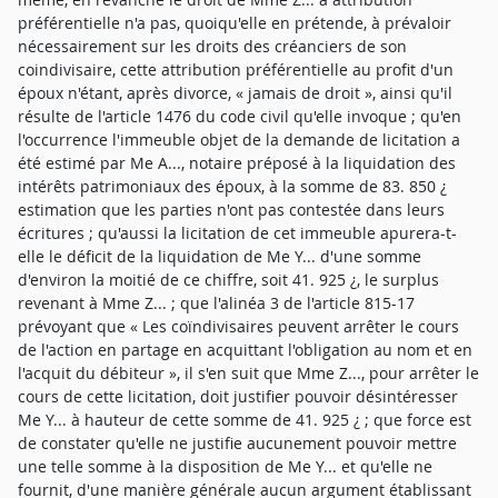
préférentielle n'a pas, quoiqu'elle en prétende, à prévaloir
nécessairement sur les droits des créanciers de son
coindivisaire, cette attribution préférentielle au profit d'un
époux n'étant, après divorce, « jamais de droit », ainsi qu'il
résulte de l'article 1476 du code civil qu'elle invoque ; qu'en
l'occurrence l'immeuble objet de la demande de licitation a
été estimé par Me A..., notaire préposé à la liquidation des
intérêts patrimoniaux des époux, à la somme de 83. 850 ¿
estimation que les parties n'ont pas contestée dans leurs
écritures ; qu'aussi la licitation de cet immeuble apurera-t-
elle le déficit de la liquidation de Me Y... d'une somme
d'environ la moitié de ce chiffre, soit 41. 925 ¿, le surplus
revenant à Mme Z... ; que l'alinéa 3 de l'article 815-17
prévoyant que « Les coïndivisaires peuvent arrêter le cours
de l'action en partage en acquittant l'obligation au nom et en
l'acquit du débiteur », il s'en suit que Mme Z..., pour arrêter le
cours de cette licitation, doit justifier pouvoir désintéresser
Me Y... à hauteur de cette somme de 41. 925 ¿ ; que force est
de constater qu'elle ne justifie aucunement pouvoir mettre
une telle somme à la disposition de Me Y... et qu'elle ne
fournit, d'une manière générale aucun argument établissant