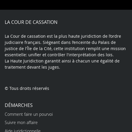
on
on
on
on
on
on
Facebook
X
Youtube
LinkedIn
Instagram
Blue
play
LA COUR DE CASSATION
La Cour de cassation est la plus haute juridiction de l’ordre
judiciaire français. Siégeant dans l’enceinte du Palais de
justice de l'Île de la Cité, cette institution remplit une mission
essentielle: unifier et contrôler l'interprétation des lois.
La Haute Juridiction garantit ainsi à chacun une égalité de
traitement devant les juges.
© Tous droits réservés
DÉMARCHES
Comment faire un pourvoi
Suivre mon affaire
Aide juridictionnelle