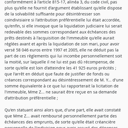
conformément à l'article 815-17, alinéa 3, du code civil, pas
plus qu'elle ne fournit d'argument établissant qu'elle dispose
de la solvabilité suffisante pour désintéresser son
coïndivisiaire si l'attribution préférentielle lui était accordée,
qu'enfin, si elle invoque que la liquidation judiciaire lui serait
redevable des sommes correspondant aux échéances des
prêts destinés à l'acquisition de l'immeuble qu'elle aurait
réglées avant et après la liquidation de son mari, pour avoir
versé 58 046 euros entre 1997 et 2005, elle ne déduit pas la
part de ces règlements qui lui incombe personnellement soit
la moitié, sur laquelle il ne lui est pas dû récompense, de
sorte qu'elle est loin d'atteindre les 41 925 euros précités ;
que l'arrêt en déduit que faute de justifier de fonds ou
créances correspondant au désintéressement de M. Y... d'une
somme équivalente à ce que lui rapporterait la licitation de
l'immeuble, Mme Z... ne saurait être reçue en sa demande
d'attribution préférentielle ;
Qu'en statuant ainsi alors que, d'une part, elle avait constaté
que Mme Z... avait remboursé personnellement partie des
échéances des emprunts, de sorte qu'elle était créancière
personnelle de l'indivision pour avoir assuré des dépenses