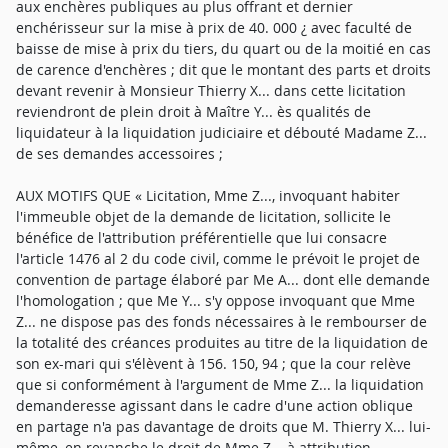
aux enchères publiques au plus offrant et dernier
enchérisseur sur la mise à prix de 40. 000 ¿ avec faculté de
baisse de mise à prix du tiers, du quart ou de la moitié en cas
de carence d'enchères ; dit que le montant des parts et droits
devant revenir à Monsieur Thierry X... dans cette licitation
reviendront de plein droit à Maître Y... ès qualités de
liquidateur à la liquidation judiciaire et débouté Madame Z...
de ses demandes accessoires ;
AUX MOTIFS QUE « Licitation, Mme Z..., invoquant habiter
l'immeuble objet de la demande de licitation, sollicite le
bénéfice de l'attribution préférentielle que lui consacre
l'article 1476 al 2 du code civil, comme le prévoit le projet de
convention de partage élaboré par Me A... dont elle demande
l'homologation ; que Me Y... s'y oppose invoquant que Mme
Z... ne dispose pas des fonds nécessaires à le rembourser de
la totalité des créances produites au titre de la liquidation de
son ex-mari qui s'élèvent à 156. 150, 94 ; que la cour relève
que si conformément à l'argument de Mme Z... la liquidation
demanderesse agissant dans le cadre d'une action oblique
en partage n'a pas davantage de droits que M. Thierry X... lui-
même, en revanche le droit de Mme Z... à attribution