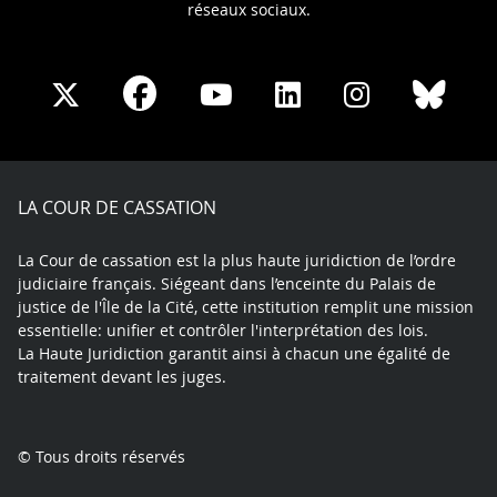
réseaux sociaux.
Share
Share
Share
Share
Sha
Share
on
on
on
on
on
on
Facebook
X
Youtube
LinkedIn
Instagram
Blue
play
LA COUR DE CASSATION
La Cour de cassation est la plus haute juridiction de l’ordre
judiciaire français. Siégeant dans l’enceinte du Palais de
justice de l'Île de la Cité, cette institution remplit une mission
essentielle: unifier et contrôler l'interprétation des lois.
La Haute Juridiction garantit ainsi à chacun une égalité de
traitement devant les juges.
© Tous droits réservés