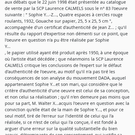
aux débats que le 22 juin 1998 était présentée au catalogue
de vente par la SCP Laurence CALMELS sous le n° 83 l'oeuvre
suivante : " Sophie Y...-Z..., Quatre espaces à cercles rouge
roulants, 1932, Gouache sur papier, 25, 5 x 25, 5 cm ",
accompagnée d'un certificat d'authenticité de Jean Z... ; qu'il
résulte du rapport d'expertise non démenti sur ce point, que
l'oeuvre en question n'a pu être réalisée par Sophie
Y...
, le papier utilisé ayant été produit après 1950, à une époque
où l'artiste était décédée ; que néanmoins la SCP Laurence
CALMELS critique les conclusions de l'expert sur le défaut
d'authenticité de l'oeuvre, au motif qu'il n'a pas tiré les
conséquences de son analyse du mouvement DADA, auquel
appartenaient Sophie Y...et son mari, qui considère que le
critère d'authenticité d'une oeuvre est celui de sa conception,
et non celui sa réalisation ; qu'il n'en demeure pas moins que
pour sa part, M. Walter X...acquis l'oeuvre en question avec la
conviction qu'elle était de la main de Sophie Y..., et pour ce
seul motif, tiré de l'erreur sur l'identité de celui qui l'a
réalisée, si ce n'est de celui qui l'a conçue, il est fondé à
arguer d'une erreur sur la qualité substantielle du bien
acquis, déterminante de son consentement, qui justifie sa