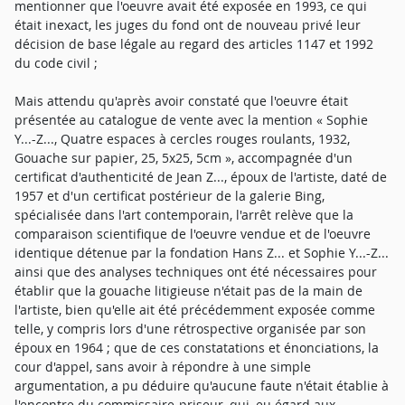
mentionner que l'oeuvre avait été exposée en 1993, ce qui
était inexact, les juges du fond ont de nouveau privé leur
décision de base légale au regard des articles 1147 et 1992
du code civil ;
Mais attendu qu'après avoir constaté que l'oeuvre était
présentée au catalogue de vente avec la mention « Sophie
Y...-Z..., Quatre espaces à cercles rouges roulants, 1932,
Gouache sur papier, 25, 5x25, 5cm », accompagnée d'un
certificat d'authenticité de Jean Z..., époux de l'artiste, daté de
1957 et d'un certificat postérieur de la galerie Bing,
spécialisée dans l'art contemporain, l'arrêt relève que la
comparaison scientifique de l'oeuvre vendue et de l'oeuvre
identique détenue par la fondation Hans Z... et Sophie Y...-Z...
ainsi que des analyses techniques ont été nécessaires pour
établir que la gouache litigieuse n'était pas de la main de
l'artiste, bien qu'elle ait été précédemment exposée comme
telle, y compris lors d'une rétrospective organisée par son
époux en 1964 ; que de ces constatations et énonciations, la
cour d'appel, sans avoir à répondre à une simple
argumentation, a pu déduire qu'aucune faute n'était établie à
l'encontre du commissaire-priseur, qui, eu égard aux