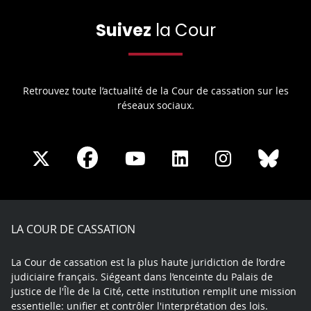
Suivez
la Cour
Retrouvez toute l’actualité de la Cour de cassation sur les
réseaux sociaux.
Share
Share
Share
Share
Sha
Share
on
on
on
on
on
on
Facebook
X
Youtube
LinkedIn
Instagram
Blue
play
LA COUR DE CASSATION
La Cour de cassation est la plus haute juridiction de l’ordre
judiciaire français. Siégeant dans l’enceinte du Palais de
justice de l'Île de la Cité, cette institution remplit une mission
essentielle: unifier et contrôler l'interprétation des lois.