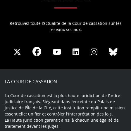
Retrouvez toute l’actualité de la Cour de cassation sur les
réseaux sociaux.
Share
Share
Share
Share
Sha
Share
on
on
on
on
on
on
Facebook
X
Youtube
LinkedIn
Instagram
Blue
play
LA COUR DE CASSATION
La Cour de cassation est la plus haute juridiction de l’ordre
judiciaire français. Siégeant dans l’enceinte du Palais de
justice de l'Île de la Cité, cette institution remplit une mission
essentielle: unifier et contrôler l'interprétation des lois.
La Haute Juridiction garantit ainsi à chacun une égalité de
traitement devant les juges.