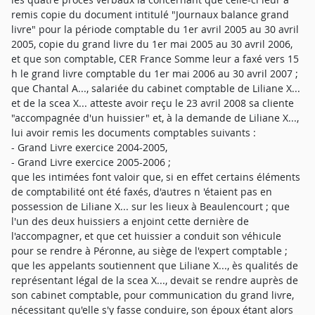
remis copie du document intitulé "Journaux balance grand
livre" pour la période comptable du 1er avril 2005 au 30 avril
2005, copie du grand livre du 1er mai 2005 au 30 avril 2006,
et que son comptable, CER France Somme leur a faxé vers 15
h le grand livre comptable du 1er mai 2006 au 30 avril 2007 ;
que Chantal A..., salariée du cabinet comptable de Liliane X...
et de la scea X... atteste avoir reçu le 23 avril 2008 sa cliente
"accompagnée d'un huissier" et, à la demande de Liliane X...,
lui avoir remis les documents comptables suivants :
- Grand Livre exercice 2004-2005,
- Grand Livre exercice 2005-2006 ;
que les intimées font valoir que, si en effet certains éléments
de comptabilité ont été faxés, d'autres n 'étaient pas en
possession de Liliane X... sur les lieux à Beaulencourt ; que
l'un des deux huissiers a enjoint cette dernière de
l'accompagner, et que cet huissier a conduit son véhicule
pour se rendre à Péronne, au siège de l'expert comptable ;
que les appelants soutiennent que Liliane X..., ès qualités de
représentant légal de la scea X..., devait se rendre auprès de
son cabinet comptable, pour communication du grand livre,
nécessitant qu'elle s'y fasse conduire, son époux étant alors