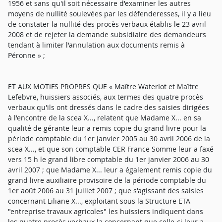
1956 et sans qu'il soit nécessaire d'examiner les autres
moyens de nullité soulevées par les défenderesses, il y a lieu
de constater la nullité des procès verbaux établis le 23 avril
2008 et de rejeter la demande subsidiaire des demandeurs
tendant à limiter l'annulation aux documents remis à
Péronne » ;
ET AUX MOTIFS PROPRES QUE « Maître WaterIot et Maître
Lefebvre, huissiers associés, aux termes des quatre procès
verbaux qu'ils ont dressés dans le cadre des saisies dirigées
à l'encontre de la scea X..., relatent que Madame X... en sa
qualité de gérante leur a remis copie du grand livre pour la
période comptable du 1er janvier 2005 au 30 avril 2006 de la
scea X..., et que son comptable CER France Somme leur a faxé
vers 15 h le grand libre comptable du 1er janvier 2006 au 30
avril 2007 ; que Madame X... leur a également remis copie du
grand livre auxiliaire provisoire de la période comptable du
1er août 2006 au 31 juillet 2007 ; que s'agissant des saisies
concernant Liliane X..., exploitant sous la Structure ETA
"entreprise travaux agricoles" les huissiers indiquent dans
les quatre procès verbaux la concernant que celle-ci leur a