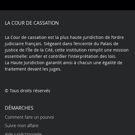
on
on
on
on
on
on
Facebook
X
Youtube
LinkedIn
Instagram
Blue
play
LA COUR DE CASSATION
La Cour de cassation est la plus haute juridiction de l’ordre
judiciaire français. Siégeant dans l’enceinte du Palais de
justice de l'Île de la Cité, cette institution remplit une mission
essentielle: unifier et contrôler l'interprétation des lois.
La Haute Juridiction garantit ainsi à chacun une égalité de
traitement devant les juges.
© Tous droits réservés
DÉMARCHES
Comment faire un pourvoi
Suivre mon affaire
Aide juridictionnelle