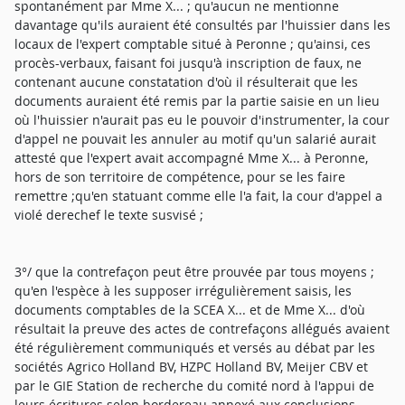
spontanément par Mme X... ; qu'aucun ne mentionne
davantage qu'ils auraient été consultés par l'huissier dans les
locaux de l'expert comptable situé à Peronne ; qu'ainsi, ces
procès-verbaux, faisant foi jusqu'à inscription de faux, ne
contenant aucune constatation d'où il résulterait que les
documents auraient été remis par la partie saisie en un lieu
où l'huissier n'aurait pas eu le pouvoir d'instrumenter, la cour
d'appel ne pouvait les annuler au motif qu'un salarié aurait
attesté que l'expert avait accompagné Mme X... à Peronne,
hors de son territoire de compétence, pour se les faire
remettre ;qu'en statuant comme elle l'a fait, la cour d'appel a
violé derechef le texte susvisé ;
3°/ que la contrefaçon peut être prouvée par tous moyens ;
qu'en l'espèce à les supposer irrégulièrement saisis, les
documents comptables de la SCEA X... et de Mme X... d'où
résultait la preuve des actes de contrefaçons allégués avaient
été régulièrement communiqués et versés au débat par les
sociétés Agrico Holland BV, HZPC Holland BV, Meijer CBV et
par le GIE Station de recherche du comité nord à l'appui de
leurs écritures selon bordereau annexé aux conclusions