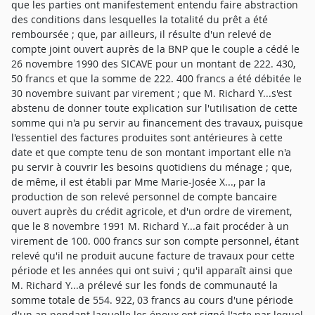
que les parties ont manifestement entendu faire abstraction
des conditions dans lesquelles la totalité du prêt a été
remboursée ; que, par ailleurs, il résulte d'un relevé de
compte joint ouvert auprès de la BNP que le couple a cédé le
26 novembre 1990 des SICAVE pour un montant de 222. 430,
50 francs et que la somme de 222. 400 francs a été débitée le
30 novembre suivant par virement ; que M. Richard Y...s'est
abstenu de donner toute explication sur l'utilisation de cette
somme qui n'a pu servir au financement des travaux, puisque
l'essentiel des factures produites sont antérieures à cette
date et que compte tenu de son montant important elle n'a
pu servir à couvrir les besoins quotidiens du ménage ; que,
de même, il est établi par Mme Marie-Josée X..., par la
production de son relevé personnel de compte bancaire
ouvert auprès du crédit agricole, et d'un ordre de virement,
que le 8 novembre 1991 M. Richard Y...a fait procéder à un
virement de 100. 000 francs sur son compte personnel, étant
relevé qu'il ne produit aucune facture de travaux pour cette
période et les années qui ont suivi ; qu'il apparaît ainsi que
M. Richard Y...a prélevé sur les fonds de communauté la
somme totale de 554. 922, 03 francs au cours d'une période
d'un an pendant laquelle les époux ont signé l'acte par lequel