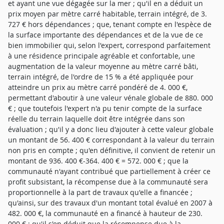
et ayant une vue dégagée sur la mer ; qu'il en a déduit un
prix moyen par mètre carré habitable, terrain intégré, de 3.
727 € hors dépendances ; que, tenant compte en l'espèce de
la surface importante des dépendances et de la vue de ce
bien immobilier qui, selon l'expert, correspond parfaitement
à une résidence principale agréable et confortable, une
augmentation de la valeur moyenne au mètre carré bâti,
terrain intégré, de l'ordre de 15 % a été appliquée pour
atteindre un prix au mètre carré pondéré de 4. 000 €,
permettant d'aboutir à une valeur vénale globale de 880. 000
€ ; que toutefois l'expert n'a pu tenir compte de la surface
réelle du terrain laquelle doit être intégrée dans son
évaluation ; qu'il y a donc lieu d'ajouter à cette valeur globale
un montant de 56. 400 € correspondant à la valeur du terrain
non pris en compte ; qu'en définitive, il convient de retenir un
montant de 936. 400 €-364. 400 € = 572. 000 € ; que la
communauté n'ayant contribué que partiellement à créer ce
profit subsistant, la récompense due à la communauté sera
proportionnelle à la part de travaux qu'elle a financée ;
qu'ainsi, sur des travaux d'un montant total évalué en 2007 à
482. 000 €, la communauté en a financé à hauteur de 230.
000 € ; qu'il s'en déduit que la récompense due à la