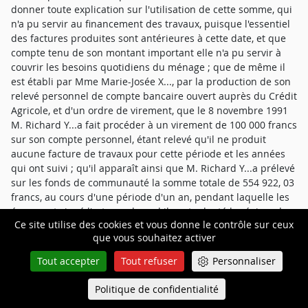
donner toute explication sur l'utilisation de cette somme, qui
n'a pu servir au financement des travaux, puisque l'essentiel
des factures produites sont antérieures à cette date, et que
compte tenu de son montant important elle n'a pu servir à
couvrir les besoins quotidiens du ménage ; que de même il
est établi par Mme Marie-Josée X..., par la production de son
relevé personnel de compte bancaire ouvert auprès du Crédit
Agricole, et d'un ordre de virement, que le 8 novembre 1991
M. Richard Y...a fait procéder à un virement de 100 000 francs
sur son compte personnel, étant relevé qu'il ne produit
aucune facture de travaux pour cette période et les années
qui ont suivi ; qu'il apparaît ainsi que M. Richard Y...a prélevé
sur les fonds de communauté la somme totale de 554 922, 03
francs, au cours d'une période d'un an, pendant laquelle les
époux ont signé l'acte par lequel ils ont adopté le régime de
Ce site utilise des cookies et vous donne le contrôle sur ceux
séparation de biens, celui-ci n'ayant pris effet qu'au juin
que vous souhaitez activer
1992. M. Richard Y...prétendant vainement que les sommes
ainsi prélevées ont pu servir à financer les travaux de la villa,
Tout accepter
Tout refuser
Personnaliser
et niant en avoir bénéficié à titre personnel, ces faits sont
constitutifs du recel de communauté, tant en son élément
Politique de confidentialité
Queue-Fair
Menu
matériel qu'en son élément intentionnel ; qu'en conséquence,