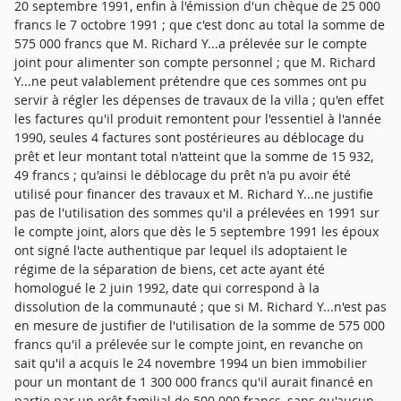
20 septembre 1991, enfin à l'émission d'un chèque de 25 000
francs le 7 octobre 1991 ; que c'est donc au total la somme de
575 000 francs que M. Richard Y...a prélevée sur le compte
joint pour alimenter son compte personnel ; que M. Richard
Y...ne peut valablement prétendre que ces sommes ont pu
servir à régler les dépenses de travaux de la villa ; qu'en effet
les factures qu'il produit remontent pour l'essentiel à l'année
1990, seules 4 factures sont postérieures au déblocage du
prêt et leur montant total n'atteint que la somme de 15 932,
49 francs ; qu'ainsi le déblocage du prêt n'a pu avoir été
utilisé pour financer des travaux et M. Richard Y...ne justifie
pas de l'utilisation des sommes qu'il a prélevées en 1991 sur
le compte joint, alors que dès le 5 septembre 1991 les époux
ont signé l'acte authentique par lequel ils adoptaient le
régime de la séparation de biens, cet acte ayant été
homologué le 2 juin 1992, date qui correspond à la
dissolution de la communauté ; que si M. Richard Y...n'est pas
en mesure de justifier de l'utilisation de la somme de 575 000
francs qu'il a prélevée sur le compte joint, en revanche on
sait qu'il a acquis le 24 novembre 1994 un bien immobilier
pour un montant de 1 300 000 francs qu'il aurait financé en
partie par un prêt familial de 500 000 francs, sans qu'aucun