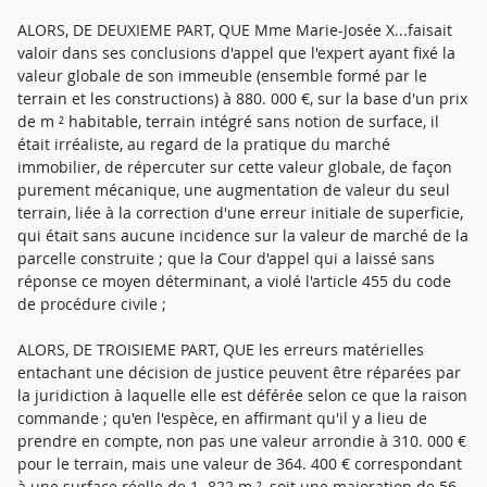
ALORS, DE DEUXIEME PART, QUE Mme Marie-Josée X...faisait
valoir dans ses conclusions d'appel que l'expert ayant fixé la
valeur globale de son immeuble (ensemble formé par le
terrain et les constructions) à 880. 000 €, sur la base d'un prix
de m ² habitable, terrain intégré sans notion de surface, il
était irréaliste, au regard de la pratique du marché
immobilier, de répercuter sur cette valeur globale, de façon
purement mécanique, une augmentation de valeur du seul
terrain, liée à la correction d'une erreur initiale de superficie,
qui était sans aucune incidence sur la valeur de marché de la
parcelle construite ; que la Cour d'appel qui a laissé sans
réponse ce moyen déterminant, a violé l'article 455 du code
de procédure civile ;
ALORS, DE TROISIEME PART, QUE les erreurs matérielles
entachant une décision de justice peuvent être réparées par
la juridiction à laquelle elle est déférée selon ce que la raison
commande ; qu'en l'espèce, en affirmant qu'il y a lieu de
prendre en compte, non pas une valeur arrondie à 310. 000 €
pour le terrain, mais une valeur de 364. 400 € correspondant
à une surface réelle de 1. 822 m ², soit une majoration de 56.