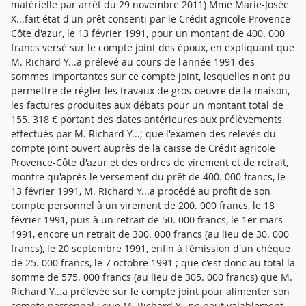
matérielle par arrêt du 29 novembre 2011) Mme Marie-Josée
X...fait état d'un prêt consenti par le Crédit agricole Provence-
Côte d'azur, le 13 février 1991, pour un montant de 400. 000
francs versé sur le compte joint des époux, en expliquant que
M. Richard Y...a prélevé au cours de l'année 1991 des
sommes importantes sur ce compte joint, lesquelles n'ont pu
permettre de régler les travaux de gros-oeuvre de la maison,
les factures produites aux débats pour un montant total de
155. 318 € portant des dates antérieures aux prélèvements
effectués par M. Richard Y...; que l'examen des relevés du
compte joint ouvert auprès de la caisse de Crédit agricole
Provence-Côte d'azur et des ordres de virement et de retrait,
montre qu'après le versement du prêt de 400. 000 francs, le
13 février 1991, M. Richard Y...a procédé au profit de son
compte personnel à un virement de 200. 000 francs, le 18
février 1991, puis à un retrait de 50. 000 francs, le 1er mars
1991, encore un retrait de 300. 000 francs (au lieu de 30. 000
francs), le 20 septembre 1991, enfin à l'émission d'un chèque
de 25. 000 francs, le 7 octobre 1991 ; que c'est donc au total la
somme de 575. 000 francs (au lieu de 305. 000 francs) que M.
Richard Y...a prélevée sur le compte joint pour alimenter son
compte personnel ; que M. Richard Y...ne peut valablement