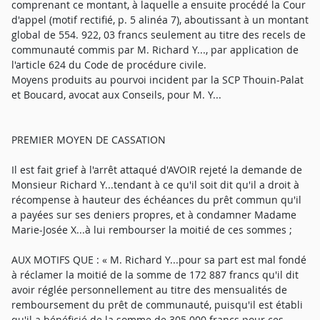
comprenant ce montant, à laquelle a ensuite procédé la Cour
d'appel (motif rectifié, p. 5 alinéa 7), aboutissant à un montant
global de 554. 922, 03 francs seulement au titre des recels de
communauté commis par M. Richard Y..., par application de
l'article 624 du Code de procédure civile.
Moyens produits au pourvoi incident par la SCP Thouin-Palat
et Boucard, avocat aux Conseils, pour M. Y...
PREMIER MOYEN DE CASSATION
Il est fait grief à l'arrêt attaqué d'AVOIR rejeté la demande de
Monsieur Richard Y...tendant à ce qu'il soit dit qu'il a droit à
récompense à hauteur des échéances du prêt commun qu'il
a payées sur ses deniers propres, et à condamner Madame
Marie-Josée X...à lui rembourser la moitié de ces sommes ;
AUX MOTIFS QUE : « M. Richard Y...pour sa part est mal fondé
à réclamer la moitié de la somme de 172 887 francs qu'il dit
avoir réglée personnellement au titre des mensualités de
remboursement du prêt de communauté, puisqu'il est établi
qu'il a bénéficié de la somme de 305 000 francs pour ces