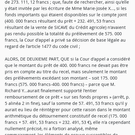
de 273. 111, 12 francs ; que, faute de rechercher, ainsi qu'elle
y était invitée par les écriture de Mme Marie-Josée X..., si les
fonds importants qui étaient disponibles sur le compte joint
(400. 000 francs résultant du prêt + 232. 491, 53 francs
résultant de la vente de SICAVE du Crédit agricole) n'avaient
pas rendu possible la totalité du prélèvement de 575. 000
francs, la Cour d'appel a privé sa décision de base légale au
regard de l'article 1477 du code civil ;
ALORS, DE DEUXIEME PART, QUE si la Cour d'appel a considéré
que le montant du prêt de 400. 000 francs ne devait pas être
pris en compte au titre du recel, mais seulement le montant
des prélèvements excédant son montant – soit 175. 000
francs (575. 000 francs-400. 000 francs) – parce que M.
Richard Y...aurait finalement supporté l'entier
remboursement de ce prêt « sur ses fonds propres » (arrêt, p.
5 alinéa 2 in fine), sauf la somme de 57. 491, 53 francs qu'il y
aurait eu lieu de réintégrer pour cette raison dans le montant
arithmétique du détournement constitutif de recel (175. 000
francs + 57. 491, 53 francs = 232. 491, 53 €), elle n'a cependant
nullement précisé, ni a fortiori analysé, même
sommairement, les éléments de preuve susceptibles de