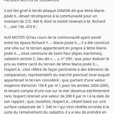
Il est fait grief à l'arrêt attaqué D'AVOIR dit que Mme Marie-
Josée X...devait récompense à la communauté pour un
montant de 272. 946 €, dont la moitié revenait à M. Richard
Y..., soit 136. 473 € ;
AUX MOTIFS QU'au cours de la communauté ayant existé
entre les époux Richard Y...– Marie-Josée X..., il a été construit
une villa sur le terrain appartenant en propre à Mme Marie-
Josée X..., situé commune de Saint Paul (Alpes maritimes),
cadastré section C, lieu-dit « ... », n° 299 ; que, pour évaluer le
prix au mètre carré du terrain de Mme Marie-Josée X...,
l'expert A...s'est référé de façon pertinente à des éléments de
comparaison, représentatifs du marché ponctuel local auquel
appartenait le terrain considéré ; que, partant d'une valeur
moyenne d'environ 150 € par m ², pour les années 2004-2005,
et tenant compte d'une vue sur la mer devenue extrêmement
rare, l'expert retenait une valeur de 200 € par m ² à la date de
son rapport ; que, toutefois, l'expert A...s'étant basé sur une
surface cadastrale de 1. 540 m ² qui s'est révélée erronée à la
suite du remaniement du cadastre, il y a lieu de prendre en