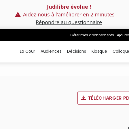
Judilibre évolue !
Aidez-nous à l'améliorer en 2 minutes
Répondre au questionnaire
Gérer mes abonnements
Ajouter
La Cour
Audiences
Décisions
Kiosque
Colloqu
TÉLÉCHARGER P