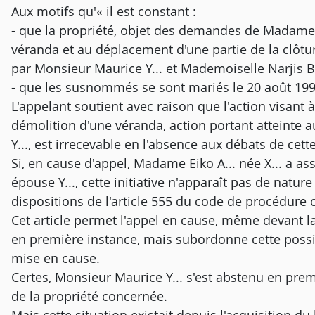
Aux motifs qu'« il est constant :
- que la propriété, objet des demandes de Madame E
véranda et au déplacement d'une partie de la clôtur
par Monsieur Maurice Y... et Mademoiselle Narjis B..
- que les susnommés se sont mariés le 20 août 1992
L'appelant soutient avec raison que l'action visant à
démolition d'une véranda, action portant atteinte a
Y..., est irrecevable en l'absence aux débats de cett
Si, en cause d'appel, Madame Eiko A... née X... a a
épouse Y..., cette initiative n'apparaît pas de natur
dispositions de l'article 555 du code de procédure c
Cet article permet l'appel en cause, même devant l
en première instance, mais subordonne cette possibi
mise en cause.
Certes, Monsieur Maurice Y... s'est abstenu en premi
de la propriété concernée.