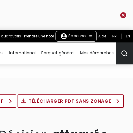
Se connecter
 aux favoris
Prendre une note
Aide
FR
EN
es
International
Parquet général
Mes démarches
Rech
DF
TÉLÉCHARGER PDF SANS ZONAGE