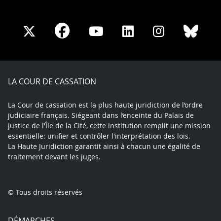
Share
Share
Share
Share
Sha
Share
on
on
on
on
on
on
Facebook
X
Youtube
LinkedIn
Instagram
Blue
play
LA COUR DE CASSATION
La Cour de cassation est la plus haute juridiction de l’ordre
judiciaire français. Siégeant dans l’enceinte du Palais de
justice de l'Île de la Cité, cette institution remplit une mission
essentielle: unifier et contrôler l'interprétation des lois.
La Haute Juridiction garantit ainsi à chacun une égalité de
traitement devant les juges.
© Tous droits réservés
DÉMARCHES