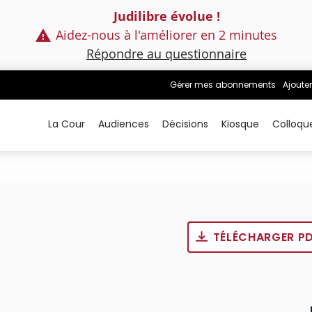
Judilibre évolue !
Aidez-nous à l'améliorer en 2 minutes
Répondre au questionnaire
Gérer mes abonnements
Ajouter
La Cour
Audiences
Décisions
Kiosque
Colloqu
TÉLÉCHARGER P