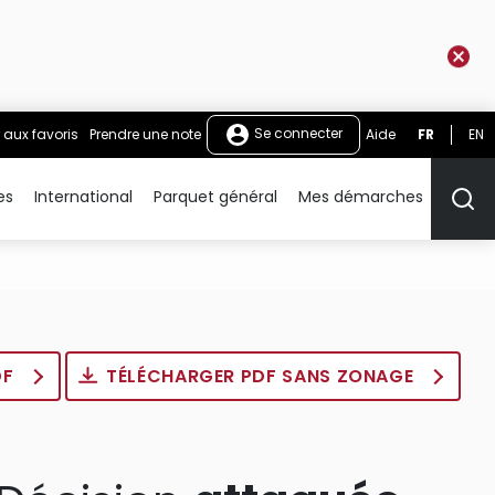
Se connecter
 aux favoris
Prendre une note
Aide
FR
EN
es
International
Parquet général
Mes démarches
Rech
DF
TÉLÉCHARGER PDF SANS ZONAGE